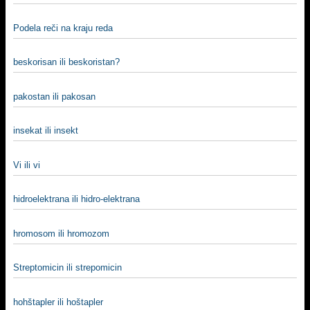
Podela reči na kraju reda
beskorisan ili beskoristan?
pakostan ili pakosan
insekat ili insekt
Vi ili vi
hidroelektrana ili hidro-elektrana
hromosom ili hromozom
Streptomicin ili strepomicin
hohštapler ili hoštapler