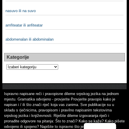
nasuvo ili na suvo
amfiteatar ili anfiteatar
abdomenalan ili abdominalan
Kategorije
Kategorije
Ispravno napisane reči i pravopisne dileme srpskog jezika na jednom
mjestu. Gramatika odvojeno - provjerite Provjerite pravopis kako je
napisan i / ili što znači riječ koja vas zanima. Sve publikacije su u
skladu s rječnicima, pravopisom i pravilno napisanim tekstovima
srpskog jezika i književnosti. Riješite dileme izgovaranja riječi i
pronađite odgovore na pitanja: Što to znači? Kako se kaže? Kako pišete
odvojeno ili spojeno? Napišite to ispravno što je važno! Srpski jezik