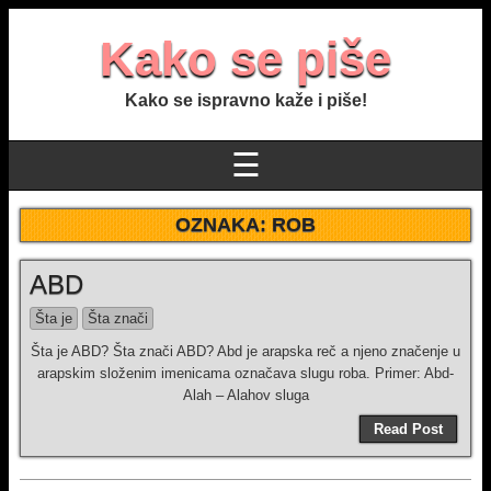
Kako se piše
Kako se ispravno kaže i piše!
☰
OZNAKA:
ROB
ABD
Šta je
Šta znači
Šta je ABD? Šta znači ABD? Abd je arapska reč a njeno značenje u
arapskim složenim imenicama označava slugu roba. Primer: Abd-
Alah – Alahov sluga
Read Post