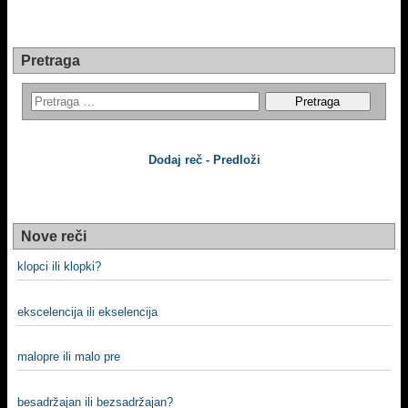
Pretraga
Dodaj reč - Predloži
Nove reči
klopci ili klopki?
ekscelencija ili ekselencija
malopre ili malo pre
besadržajan ili bezsadržajan?