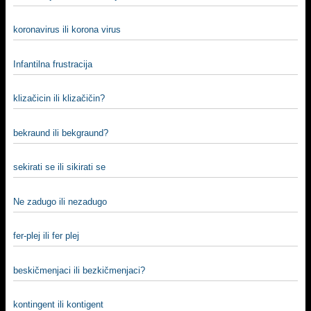
koronavirus ili korona virus
Infantilna frustracija
klizačicin ili klizačičin?
bekraund ili bekgraund?
sekirati se ili sikirati se
Ne zadugo ili nezadugo
fer-plej ili fer plej
beskičmenjaci ili bezkičmenjaci?
kontingent ili kontigent