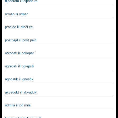
hipodrom ili hipodrum
orman ili ormar
proćiće ili proći će
postpejd ili post pejd
otkopati ili odkopati
ogrebati ili ogrepsti
agnostik ili gnostik
akvedukt ili akvadukt
odmila ili od mila