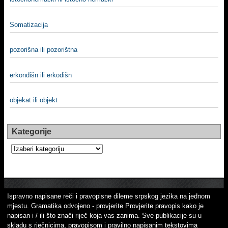
Somatizacija
pozorišna ili pozorištna
erkondišn ili erkodišn
objekat ili objekt
Kategorije
Kategorije
Ispravno napisane reči i pravopisne dileme srpskog jezika na jednom
mjestu. Gramatika odvojeno - provjerite Provjerite pravopis kako je
napisan i / ili što znači riječ koja vas zanima. Sve publikacije su u
skladu s rječnicima, pravopisom i pravilno napisanim tekstovima