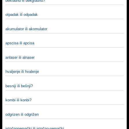
bekraund ili bekgraund?
otpadak ili odpadak
akumulator ili akomulator
apscisa ili apcisa
anlaser ili alnaser
hvalјenje ili hvalenje
besniji ili bešnji?
kombi ili konbi?
odgrizen ili odgrižen
istočnonemački ili istočno-nemački