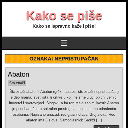
Kako se piše
Kako se ispravno kaže i piše!
☰
OZNAKA:
NEPRISTUPAČAN
Abaton
Šta znači
Šta znači abaton? Abaton (grčki: abatos, što znači nepristupačan)
je deo hrama, svetilišta ili crkve u koji ne smeju ući obični vernici,
inoverci i svetovnjaci. Slogovi: a ba ton Malo zanimljivosti: Abaton
je poseban, često sakralan prostor, namenjen samo određenim
osobama. Napisano unazad, reč glasi notaba. Broj slova: Reč
abaton ima 6 slova. Samoglasnici: Sadrži […]