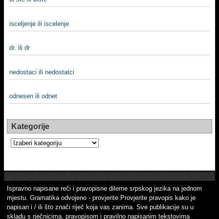
iscelјenje ili iscelenje
dr. ili dr
nedostaci ili nedostatci
odnesen ili odnet
Kategorije
Kategorije
Ispravno napisane reči i pravopisne dileme srpskog jezika na jednom
mjestu. Gramatika odvojeno - provjerite Provjerite pravopis kako je
napisan i / ili što znači riječ koja vas zanima. Sve publikacije su u
skladu s rječnicima, pravopisom i pravilno napisanim tekstovima