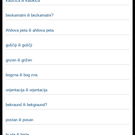
kašičica ili kašikica
beskamatni ili bezkamatni?
Ahilova peta ili ahilova peta
guščiji ili guščji
grizen ili grižen
bogzna ili bog zna
orijentacija ili orjentacija
bekraund ili bekgraund?
postan ili posan
bi ste ili biste