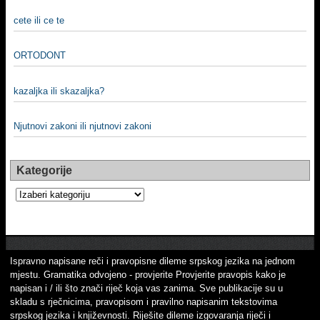
cete ili ce te
ORTODONT
kazaljka ili skazaljka?
Njutnovi zakoni ili njutnovi zakoni
Kategorije
Kategorije
Ispravno napisane reči i pravopisne dileme srpskog jezika na jednom
mjestu. Gramatika odvojeno - provjerite Provjerite pravopis kako je
napisan i / ili što znači riječ koja vas zanima. Sve publikacije su u
skladu s rječnicima, pravopisom i pravilno napisanim tekstovima
srpskog jezika i književnosti. Riješite dileme izgovaranja riječi i