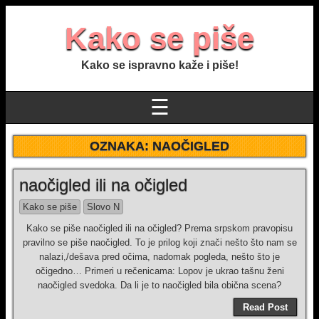
Kako se piše
Kako se ispravno kaže i piše!
☰
OZNAKA:
NAOČIGLED
naočigled ili na očigled
Kako se piše
Slovo N
Kako se piše naočigled ili na očigled? Prema srpskom pravopisu
pravilno se piše naočigled. To je prilog koji znači nešto što nam se
nalazi,/dešava pred očima, nadomak pogleda, nešto što je
očigedno… Primeri u rečenicama: Lopov je ukrao tašnu ženi
naočigled svedoka. Da li je to naočigled bila obična scena?
Read Post