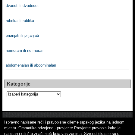
dvaest ili dvadeset
rubrika ili rublika
prianjati ili prijanjati
nemoram ili ne moram
abdomenalan ili abdominalan
Kategorije
Kategorije
Ispravno napisane reči i pravopisne dileme srpskog jezika na jednom
mjestu. Gramatika odvojeno - provjerite Provjerite pravopis kako je
napisan i / ili što znači riječ koja vas zanima. Sve publikacije su u