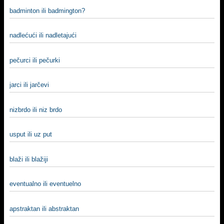
badminton ili badmington?
nadlećući ili nadletajući
pečurci ili pečurki
jarci ili jarčevi
nizbrdo ili niz brdo
usput ili uz put
blaži ili blažiji
eventualno ili eventuelno
apstraktan ili abstraktan