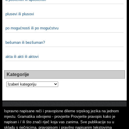
plusevi ili plusovi
po mogućnosti ili po mogućstvu
bešuman ili bezšuman?
akta ili akti ili aktovi
Kategorije
Kategorije
Ispravno napisane reči i pravopisne dileme srpskog jezika na jednom
mjestu. Gramatika odvojeno - provjerite Provjerite pravopis kako je
napisan i / ili što znači riječ koja vas zanima. Sve publikacije su u
skladu s rječnicima, pravopisom i pravilno napisanim tekstovima