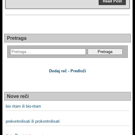
Read Post
Pretraga
Dodaj reč - Predloži
Nove reči
bio ritam ili bio-ritam
prekontrolisati ili prokontrolisati