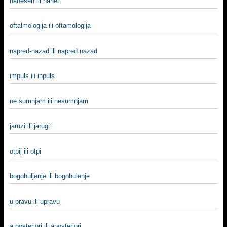
nanesen ili nanet
oftalmologija ili oftamologija
napred-nazad ili napred nazad
impuls ili inpuls
ne sumnjam ili nesumnjam
jaruzi ili jarugi
otpij ili otpi
bogohuljenje ili bogohulenje
u pravu ili upravu
a posteriori ili aposteriori