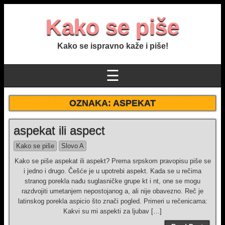
Kako se piše
Kako se ispravno kaže i piše!
☰
OZNAKA:
ASPEKAT
aspekat ili aspect
Kako se piše
Slovo A
Kako se piše aspekat ili aspekt? Prema srpskom pravopisu piše se
i jedno i drugo. Češće je u upotrebi aspekt. Kada se u rečima
stranog porekla nađu suglasničke grupe kt i nt, one se mogu
razdvojiti umetanjem nepostojanog a, ali nije obavezno. Reč je
latinskog porekla aspicio što znači pogled. Primeri u rečenicama:
Kakvi su mi aspekti za ljubav […]