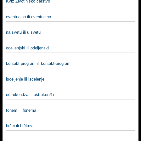
Kviz Životinjsko carstvo
eventualno ili eventuelno
na svetu ili u svetu
odeljenjski ili odeljenski
kontakt program ili kontakt-program
iscelјenje ili iscelenje
oštrokondža ili oštrokonđa
fonem ili fonema
hrčci ili hrčkovi