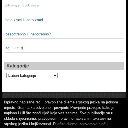
džumbus ili džunbus
beta zraci ili beta-zraci
bespotrebno ili nepotrebno?
itd. ili i t. d.
Kategorije
Kategorije
Ispravno napisane reči i pravopisne dileme srpskog jezika na jednom
mjestu. Gramatika odvojeno - provjerite Provjerite pravopis kako je
napisan i / ili što znači riječ koja vas zanima. Sve publikacije su u
skladu s rječnicima, pravopisom i pravilno napisanim tekstovima
srpskog jezika i književnosti. Riješite dileme izgovaranja riječi i