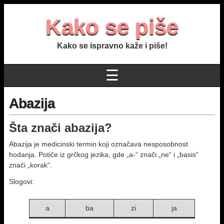
Kako se piše
Kako se ispravno kaže i piše!
☰
Abazija
Šta znači abazija?
Abazija je medicinski termin koji označava nesposobnost
hodanja. Potiče iz grčkog jezika, gde „a-“ znači „ne“ i „basis“
znači „korak“.
Slogovi:
a
ba
zi
ja