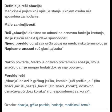
Definicija reči abazija:
Medicinski pojam koji opisuje stanje u kojem osoba nije
sposobna za hodanje.
Malo zanimljivosti
:
Reč „abazija“
direktno se odnosi na osnovnu funkciju kretanja,
što je ključni aspekt ljudske sposobnosti
Njeno poreklo
odražava grčki uticaj na medicinsku terminologiju
Napisano unazad
reč glasi „ajizaba“
Nakon povrede, Marko je doživeo privremenu abaziju, što je
značilo da nije mogao hodati dok se nije oporavio.
Poreklo reči
„Abazija“ dolazi iz grčkog jezika, kombinujući prefiks „a-“ (što
znači „ne“ ili „bez“) i „basis“ (što znači „korak“), doslovno
označavajući „bez koraka“ ili „nesposobnost za korak“.
Oznake:
abazija
,
grčko poreklo
,
hodanje
,
medicinski termin