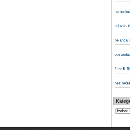
hemisfera
oduvek il
belanca i
opšteobra
filtar ili fi
bez račun
Katego
Kategorij