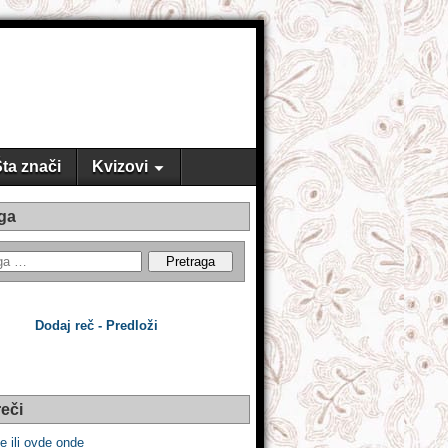
ta znači
Kvizovi
ga
Dodaj reč - Predloži
eči
e ili ovde onde