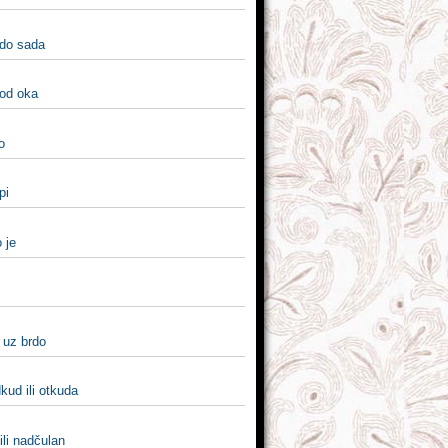
 do sada
 od oka
lo
tpi
o je
i uz brdo
kud ili otkuda
ili nadčulan