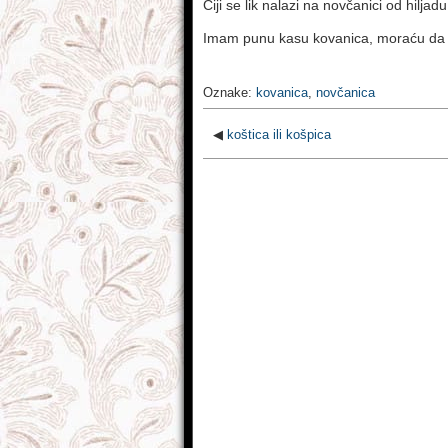
Čiji se lik nalazi na novčanici od hiljad
Imam punu kasu kovanica, moraću da 
Oznake:
kovanica
,
novčanica
◀
koštica ili košpica