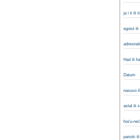
ja i ti ili t
egoist ili
adresirati
Had ili h
Datum
nasuvo il
astal ili 
hoću-neć
pariski il