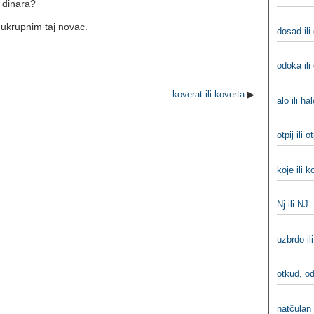
u dinara?
ukrupnim taj novac.
dosad ili
odoka ili
koverat ili koverta
▶
alo ili ha
otpij ili o
koje ili k
Nj ili NJ
uzbrdo il
otkud, od
natčulan 