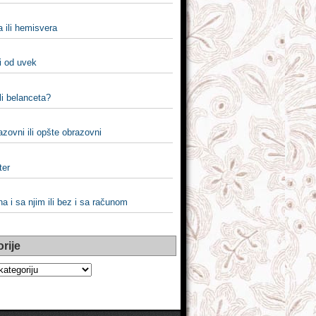
 ili hemisvera
i od uvek
li belanceta?
zovni ili opšte obrazovni
lter
a i sa njim ili bez i sa računom
rije
e