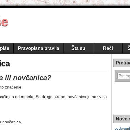
še
piše
Pravopisna pravila
Šta su
Reči
Š
ica
Pretra
a ili novčanica?
čito značenje.
činjen od metala. Sa druge strane, novčanica je naziv za
Nove r
a novčanica.
ovde-ond