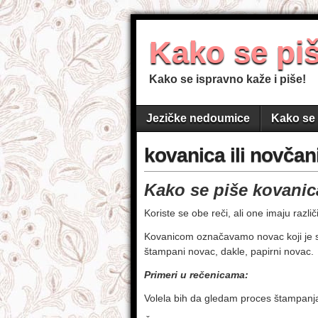
Kako se pi
Kako se ispravno kaže i piše!
Jezičke nedoumice
Kako se 
kovanica ili novčan
Kako se piše kovanic
Koriste se obe reči, ali one imaju razli
Kovanicom označavamo novac koji je sa
štampani novac, dakle, papirni novac.
Primeri u rečenicama:
Volela bih da gledam proces štampanj