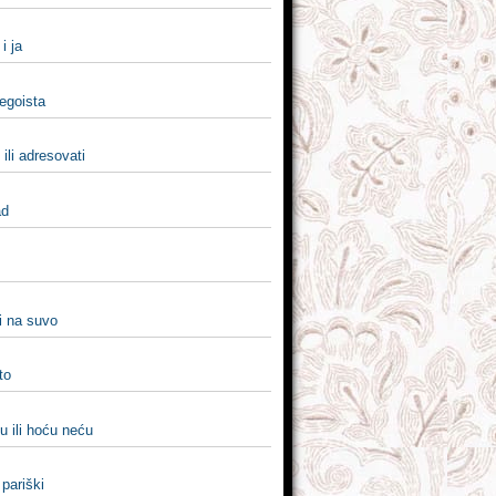
i i ja
 egoista
 ili adresovati
ad
i na suvo
sto
u ili hoću neću
i pariški