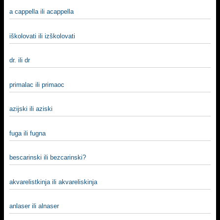
a cappella ili acappella
iškolovati ili izškolovati
dr. ili dr
primalac ili primaoc
azijski ili aziski
fuga ili fugna
bescarinski ili bezcarinski?
akvarelistkinja ili akvareliskinja
anlaser ili alnaser