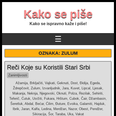
Kako se piše
Kako se ispravno kaže i piše!
☰
OZNAKA:
ZULUM
Reči Koje su Koristili Stari Srbi
Zanimljivosti
Ažamija, Brkljačiti, Vajkati, Geknuti, Dost, Đidija, Egeda,
Ždrepčovit, Zulum, Izvanljudnik, Jara, Kuvet, Lipcal, Ljesak,
Makanja, Neknja, Njegovski, Oknuti, Polza, Rezilak, Sehiriti,
Teferič, Ćutuk, Usržiti, Fukara, Hrštum, Cubok, Čair, Džambasin,
Šeretluk, Abdal, Bećar, Ćilim, Đuture, Evoika, Galamiti, Hajduk,
Ibrik, Jaran, Kalfa, Ledina, Merdžan, Nazor, Obest, Pendžer,
Sikiracija, Šor, Taraba, Uka, Vakat