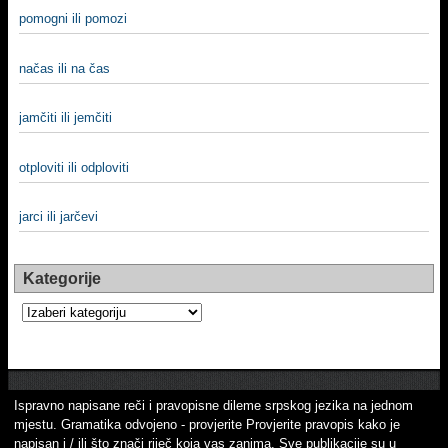
pomogni ili pomozi
načas ili na čas
jamčiti ili jemčiti
otploviti ili odploviti
jarci ili jarčevi
Kategorije
Kategorije
Ispravno napisane reči i pravopisne dileme srpskog jezika na jednom
mjestu. Gramatika odvojeno - provjerite Provjerite pravopis kako je
napisan i / ili što znači riječ koja vas zanima. Sve publikacije su u