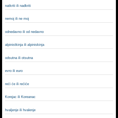
natkriti ili nadkriti
nemoj ili ne moj
odnedavno ili od nedavno
alpinistkinja ili alpiniskinja
odsutna ili otsutna
evro ili euro
reći će ili rećiće
Korejac ili Koreanac
hvalјenje ili hvalenje