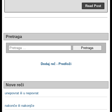
Read Post
Pretraga
Dodaj reč - Predloži
Nove reči
unepovrat ili u nepovrat
nakonče ili nakonjče