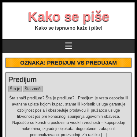
Kako se piše
Kako se ispravno kaže i piše!
☰
OZNAKA:
PREDIJUM VS PREDUJAM
Predijum
Šta je
Šta znači
Šta znači predijum? Šta je predijum? Predijum je vrsta depozita ili
avansne uplate kojom kupac, stanar ili korisnik usluge garantuje
ozbiljnost posla i obezbeđuje prodavcu ili pružaocu usluge
likvidnost još pre konačnog ispunjenja ugovornih obaveza.
Najčešće se koristi u poslovima visokih vrednosti – kupoprodaji
nekretnina, izgradnji objekata, dugoročnom zakupu ili
personalizovanoj proizvodnji. Za razliku […]