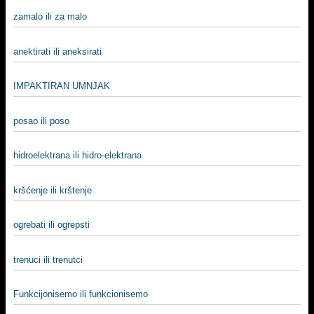
zamalo ili za malo
anektirati ili aneksirati
IMPAKTIRAN UMNJAK
posao ili poso
hidroelektrana ili hidro-elektrana
kršćenje ili krštenje
ogrebati ili ogrepsti
trenuci ili trenutci
Funkcijonisemo ili funkcionisemo