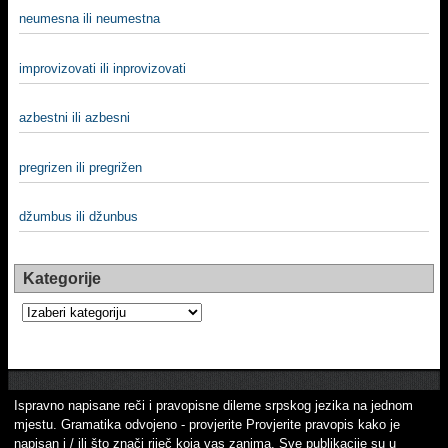
neumesna ili neumestna
improvizovati ili inprovizovati
azbestni ili azbesni
pregrizen ili pregrižen
džumbus ili džunbus
Kategorije
Kategorije
Ispravno napisane reči i pravopisne dileme srpskog jezika na jednom
mjestu. Gramatika odvojeno - provjerite Provjerite pravopis kako je
napisan i / ili što znači riječ koja vas zanima. Sve publikacije su u