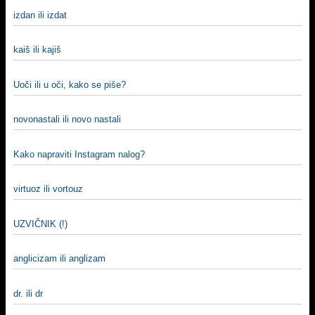
izdan ili izdat
kaiš ili kajiš
Uoči ili u oči, kako se piše?
novonastali ili novo nastali
Kako napraviti Instagram nalog?
virtuoz ili vortouz
UZVIČNIK (!)
anglicizam ili anglizam
dr. ili dr