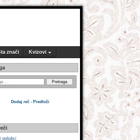
ta znači
Kvizovi
ga
Dodaj reč - Predloži
eči
li poljubci