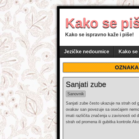
Kako se pi
Kako se ispravno kaže i piše!
Jezičke nedoumice
Kako se 
OZNAKA
Sanjati zube
Sanovnik
Sanjati zube često ukazuje na strah od gu
ovakav san povezuje sa osećajem nemoći,
imati različita značenja u zavisnosti od 
strah od promena ili gubitka kontrole.Ak