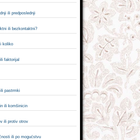
dnji ili predposlednji
tni ili bezkontaktni?
 i koliko
ili faktorijal
ili pastrmki
n ili komšinicin
v ili protiv otrov
nosti ili po mogućstvu