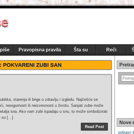
še
piše
Pravopisna pravila
Šta su
Reči
Š
:
POKVARENI ZUBI SAN
Pretra
bitka, starenja ili brige o zdravlju i izgledu. Najčešće se
 nesigurnosti ili neizvesnosti u životu. Sanjati zube može
detalja sna. Ako vam zubi ispadaju u snu, to može simbolizirati
o su […]
Nove r
Read Post
poljupci i