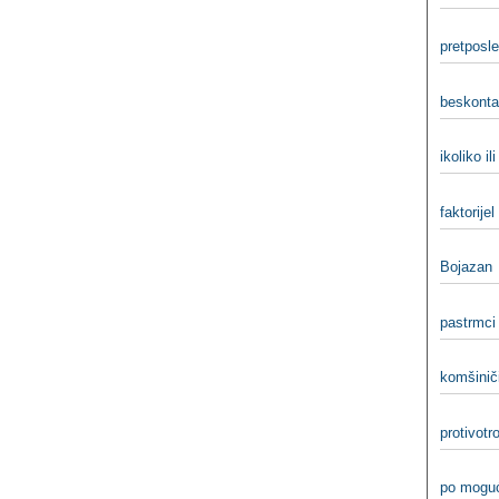
pretposle
beskontak
ikoliko ili
faktorijel 
Bojazan
pastrmci 
komšiniči
protivotro
po moguć