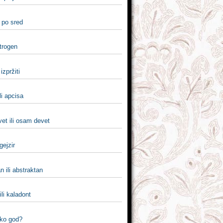
i po sred
itrogen
i izpržiti
li apcisa
et ili osam devet
 gejzir
n ili abstraktan
ili kaladont
 ko god?