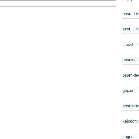
posred il
azot ili n
ispržiti il
apscisa i
osam-dev
gejzer ili
apstrakta
kalodont 
kogod ili