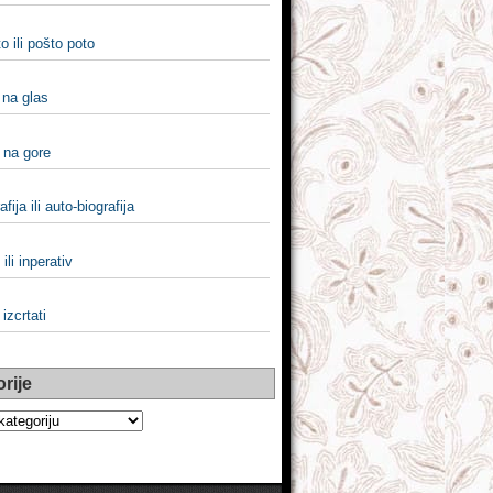
o ili pošto poto
i na glas
i na gore
fija ili auto-biografija
ili inperativ
i izcrtati
rije
e