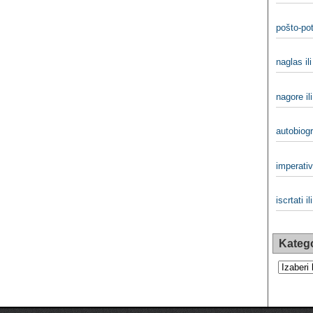
pošto-pot
naglas il
nagore il
autobiogra
imperativ 
iscrtati il
Katego
Kategorij