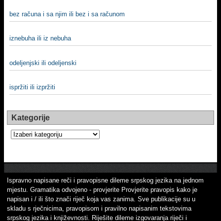
bez računa i sa njim ili bez i sa računom
iznebuha ili iz nebuha
odeljenjski ili odeljenski
ispržiti ili izpržiti
Kategorije
Kategorije
Ispravno napisane reči i pravopisne dileme srpskog jezika na jednom
mjestu. Gramatika odvojeno - provjerite Provjerite pravopis kako je
napisan i / ili što znači riječ koja vas zanima. Sve publikacije su u
skladu s rječnicima, pravopisom i pravilno napisanim tekstovima
srpskog jezika i književnosti. Riješite dileme izgovaranja riječi i