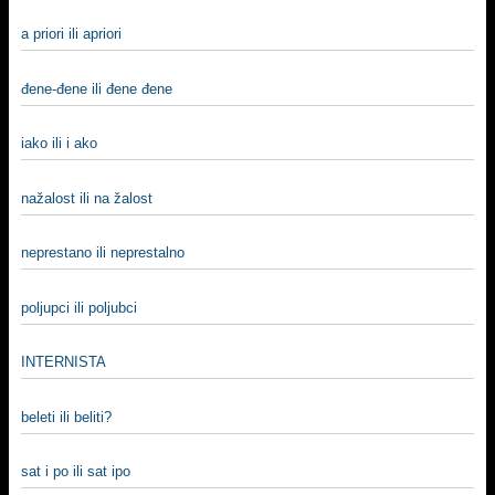
a priori ili apriori
đene-đene ili đene đene
iako ili i ako
nažalost ili na žalost
neprestano ili neprestalno
poljupci ili poljubci
INTERNISTA
beleti ili beliti?
sat i po ili sat ipo