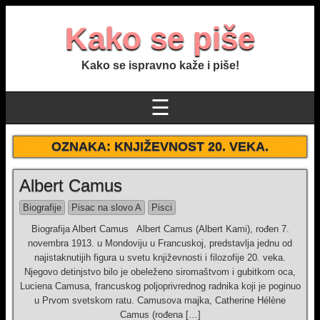
Kako se piše
Kako se ispravno kaže i piše!
☰
OZNAKA:
KNJIŽEVNOST 20. VEKA.
Albert Camus
Biografije
Pisac na slovo A
Pisci
Biografija Albert Camus Albert Camus (Albert Kami), rođen 7.
novembra 1913. u Mondoviju u Francuskoj, predstavlja jednu od
najistaknutijih figura u svetu književnosti i filozofije 20. veka.
Njegovo detinjstvo bilo je obeleženo siromaštvom i gubitkom oca,
Luciena Camusa, francuskog poljoprivrednog radnika koji je poginuo
u Prvom svetskom ratu. Camusova majka, Catherine Hélène
Camus (rođena […]