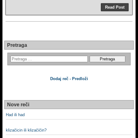
Read Post
Pretraga
Dodaj reč - Predloži
Nove reči
Had ili had
klizačicin ili klizačičin?