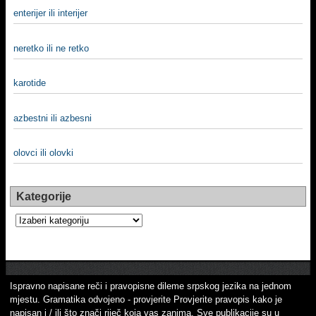
enterijer ili interijer
neretko ili ne retko
karotide
azbestni ili azbesni
olovci ili olovki
Kategorije
Kategorije
Ispravno napisane reči i pravopisne dileme srpskog jezika na jednom
mjestu. Gramatika odvojeno - provjerite Provjerite pravopis kako je
napisan i / ili što znači riječ koja vas zanima. Sve publikacije su u