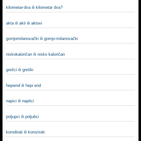
kilometar-dva ili kilometar dva?
akta ili akti ili aktovi
gornjomilanovački ili gornjo-milanovački
niskokaloričan ili nisko kaloričan
grešci ili greški
hepiend ili hepi end
napici ili napitci
poljupci ili poljubci
korodirati ili korozirati