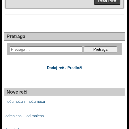
Read Post
Pretraga
Dodaj reč - Predloži
Nove reči
hoću-neću ili hoću neću
odmalena ili od malena