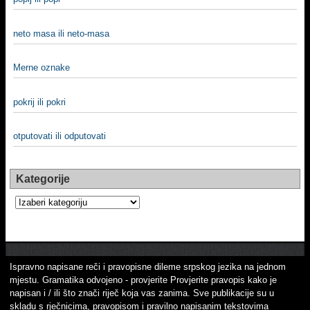
neto masa ili neto-masa
Merne oznake
pokrij ili pokri
otputovati ili odputovati
Kategorije
Kategorije
Ispravno napisane reči i pravopisne dileme srpskog jezika na jednom
mjestu. Gramatika odvojeno - provjerite Provjerite pravopis kako je
napisan i / ili što znači riječ koja vas zanima. Sve publikacije su u
skladu s rječnicima, pravopisom i pravilno napisanim tekstovima