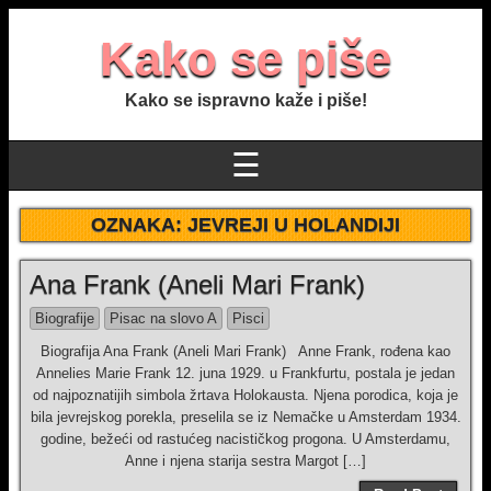
Kako se piše
Kako se ispravno kaže i piše!
☰
OZNAKA:
JEVREJI U HOLANDIJI
Ana Frank (Aneli Mari Frank)
Biografije
Pisac na slovo A
Pisci
Biografija Ana Frank (Aneli Mari Frank) Anne Frank, rođena kao
Annelies Marie Frank 12. juna 1929. u Frankfurtu, postala je jedan
od najpoznatijih simbola žrtava Holokausta. Njena porodica, koja je
bila jevrejskog porekla, preselila se iz Nemačke u Amsterdam 1934.
godine, bežeći od rastućeg nacističkog progona. U Amsterdamu,
Anne i njena starija sestra Margot […]