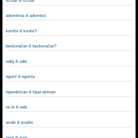
iščitati ili izčitati
adventista ili adventist
komfor ili konfor?
beskonačan ili bezkonačan?
odbij ili odbi
egoist ili egoista
hiperaktivan ili hiper-aktivan
ne bi ili nebi
erudit ili erudite
popij ili popi