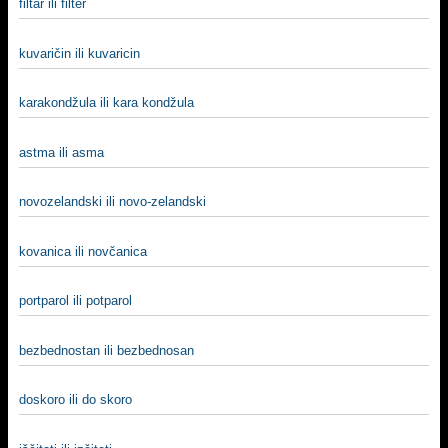
filtar ili filter
kuvaričin ili kuvaricin
karakondžula ili kara kondžula
astma ili asma
novozelandski ili novo-zelandski
kovanica ili novčanica
portparol ili potparol
bezbednostan ili bezbednosan
doskoro ili do skoro