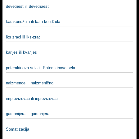
devetnest ili devetnaest
karakondžula ili kara kondžula
iks zraci ili iks-zraci
karijes ili kvarijes
potemkinova sela ili Potemkinova sela
naizmence ili naizmenično
improvizovati ili inprovizovati
garsonijera ili garsonjera
Somatizacija