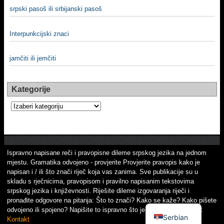
srpski pasoš ili srbijanski pasoš
Interpunkcijski znaci
jamčiti ili jemčiti
Kategorije
Kategorije
Ispravno napisane reči i pravopisne dileme srpskog jezika na jednom
mjestu. Gramatika odvojeno - provjerite Provjerite pravopis kako je
napisan i / ili što znači riječ koja vas zanima. Sve publikacije su u
skladu s rječnicima, pravopisom i pravilno napisanim tekstovima
srpskog jezika i književnosti. Riješite dileme izgovaranja riječi i
pronađite odgovore na pitanja: Što to znači? Kako se kaže? Kako pišete
odvojeno ili spojeno? Napišite to ispravno što je važno! Srpski jezik
Serbian
Kontakt