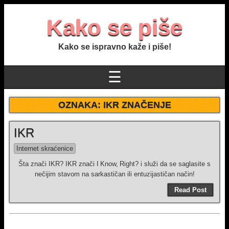
Kako se piše
Kako se ispravno kaže i piše!
☰
OZNAKA:
IKR ZNAČENJE
IKR
Internet skraćenice
Šta znači IKR? IKR znači I Know, Right? i služi da se saglasite s
nečijim stavom na sarkastičan ili entuzijastičan način!
Read Post