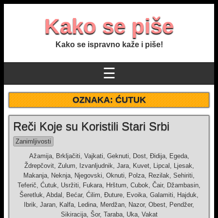
Kako se piše
Kako se ispravno kaže i piše!
☰
OZNAKA:
ĆUTUK
Reči Koje su Koristili Stari Srbi
Zanimljivosti
Ažamija, Brkljačiti, Vajkati, Geknuti, Dost, Đidija, Egeda,
Ždrepčovit, Zulum, Izvanljudnik, Jara, Kuvet, Lipcal, Ljesak,
Makanja, Neknja, Njegovski, Oknuti, Polza, Rezilak, Sehiriti,
Teferič, Ćutuk, Usržiti, Fukara, Hrštum, Cubok, Čair, Džambasin,
Šeretluk, Abdal, Bećar, Ćilim, Đuture, Evoika, Galamiti, Hajduk,
Ibrik, Jaran, Kalfa, Ledina, Merdžan, Nazor, Obest, Pendžer,
Sikiracija, Šor, Taraba, Uka, Vakat