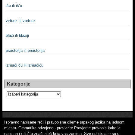
išo ili iš’o
virtuoz ili vortouz
blaži ili blažiji
praistorija ili preistorija
izmaći ću ili izmaćiću
Kategorije
Kategorije
Ispravno napisane reči i pravopisne dileme srpskog jezika na jednom
mjestu. Gramatika odvojeno - provjerite Provjerite pravopis kako je
napisan i / ili što znači riječ koja vas zanima. Sve publikacije su u