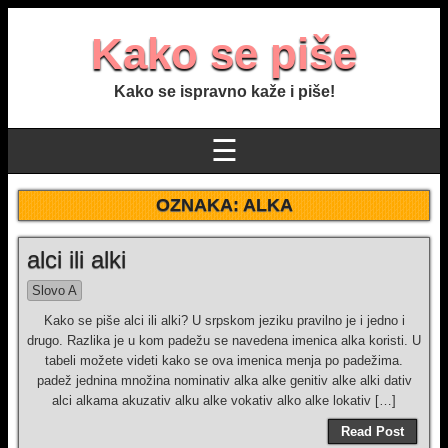
Kako se piše
Kako se ispravno kaže i piše!
☰
OZNAKA:
ALKA
alci ili alki
Slovo A
Kako se piše alci ili alki? U srpskom jeziku pravilno je i jedno i
drugo. Razlika je u kom padežu se navedena imenica alka koristi. U
tabeli možete videti kako se ova imenica menja po padežima.
padež jednina množina nominativ alka alke genitiv alke alki dativ
alci alkama akuzativ alku alke vokativ alko alke lokativ […]
Read Post