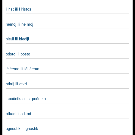
Hrist ili Hristos
nemoj ili ne moj
bleđi ili blediji
odsto ili posto
ićićemo ili ići ćemo
otkrij ili otkri
ispočetka ili iz početka
otkad ili odkad
agnostik ili gnostik