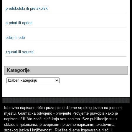
predškolski ili pretškolski
a priori ili apriori
odbij ili odbi
zgurati ili sgurati
Kategorije
Kategorije
Ispravno napisane reči i pravopisne dileme srpskog jezika na jednom
mjestu. Gramatika odvojeno - provjerite Provjerite pravopis kako je
napisan i / ili što znači riječ koja vas zanima. Sve publikacije su u
skladu s rječnicima, pravopisom i pravilno napisanim tekstovima
srpskog jezika i književnosti. Riješite dileme izgovaranja riječi i