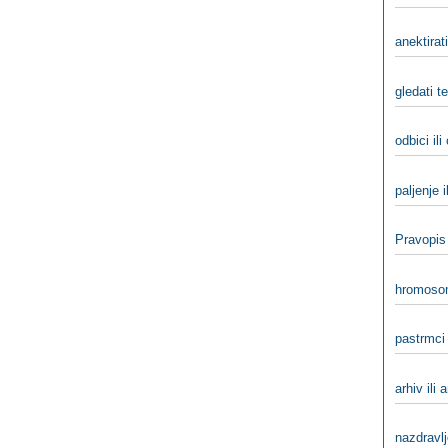
anektirati
gledati te
odbici ili
paljenje i
Pravopis
hromosom
pastrmci 
arhiv ili 
nazdravlj