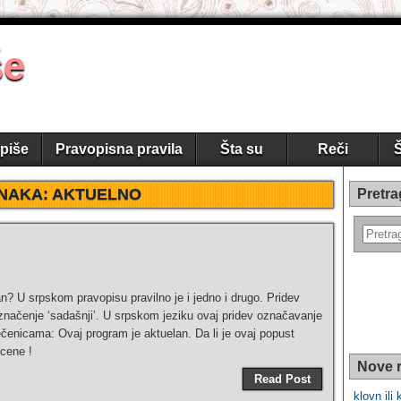
še
piše
Pravopisna pravila
Šta su
Reči
Š
NAKA:
AKTUELNO
Pretra
an? U srpskom pravopisu pravilno je i jedno i drugo. Pridev
a značenje ‘sadašnji’. U srpskom jeziku ovaj pridev označavanje
rečenicama: Ovaj program je aktuelan. Da li je ovaj popust
 cene !
Nove r
Read Post
klovn ili