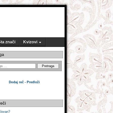
ta znači
Kvizovi
ga
Dodaj reč - Predloži
eči
 klovan?