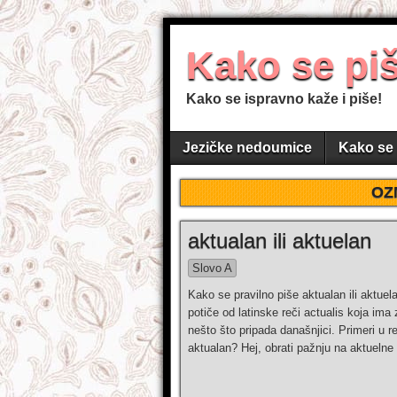
Kako se pi
Kako se ispravno kaže i piše!
Jezičke nedoumice
Kako se 
OZ
aktualan ili aktuelan
Slovo A
Kako se pravilno piše aktualan ili aktuel
potiče od latinske reči actualis koja im
nešto što pripada današnjici. Primeri u 
aktualan? Hej, obrati pažnju na aktuelne