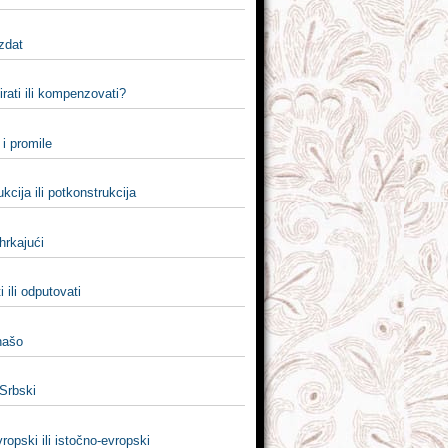
izdat
rati ili kompenzovati?
i promile
kcija ili potkonstrukcija
 hrkajući
i ili odputovati
 našo
 Srbski
ropski ili istočno-evropski