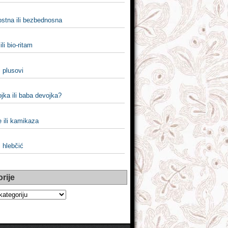
stna ili bezbednosna
ili bio-ritam
i plusovi
jka ili baba devojka?
 ili kamikaza
i hlebčić
rije
e