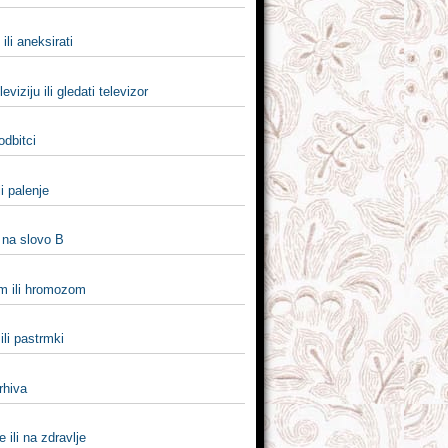
 ili aneksirati
leviziju ili gledati televizor
 odbitci
li palenje
 na slovo B
 ili hromozom
ili pastrmki
arhiva
e ili na zdravlje