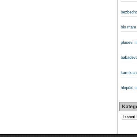
bezbedno
bio ritam 
plusevi il
babadevo
kamikaze
hlepčić il
Katego
Kategorij