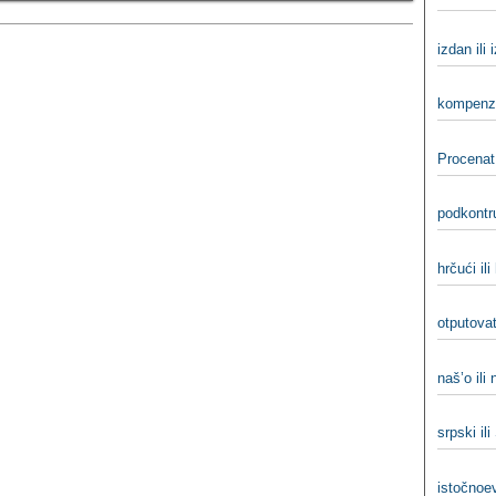
izdan ili 
kompenzi
Procenat 
podkontru
hrčući ili
otputovat
naš’o ili
srpski ili
istočnoev