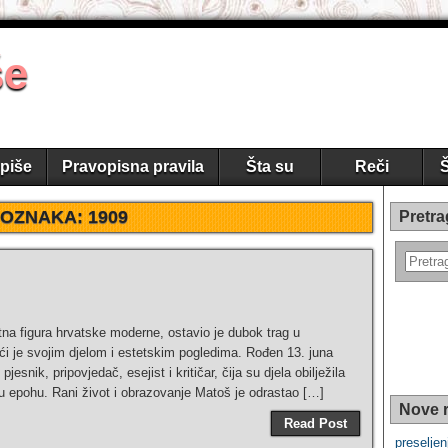
še
piše
Pravopisna pravila
Šta su
Reči
Š
OZNAKA:
1909
Pretra
na figura hrvatske moderne, ostavio je dubok trag u
ći je svojim djelom i estetskim pogledima. Rođen 13. juna
snik, pripovjedač, esejist i kritičar, čija su djela obilježila
u epohu. Rani život i obrazovanje Matoš je odrastao […]
Nove r
Read Post
preseljen