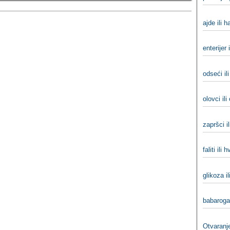
ajde ili h
enterijer i
odseći ili
olovci ili
zapršci i
faliti ili h
glikoza i
babaroga
Otvaranj