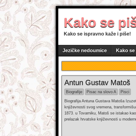
Kako se pi
Kako se ispravno kaže i piše!
Jezičke nedoumice
Kako se 
Antun Gustav Matoš
Biografije
Pisac na slovo A
Pisci
Biografija Antuna Gustava Matoša Izuzet
književnosti svog vremena, transformišu
1873. u Tovarniku, Matoš se istakao kao pje
prelazak hrvatske književnosti u modern