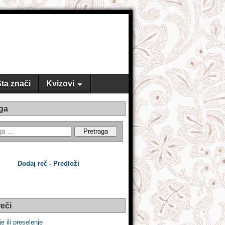
ta znači
Kvizovi
ga
Dodaj reč - Predloži
eči
je ili preselenje