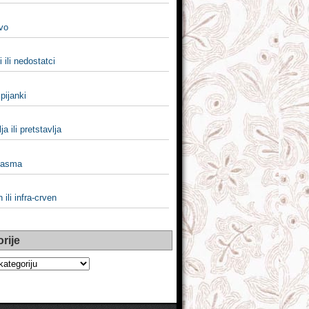
vo
 ili nedostatci
 pijanki
a ili pretstavlja
i asma
 ili infra-crven
rije
e