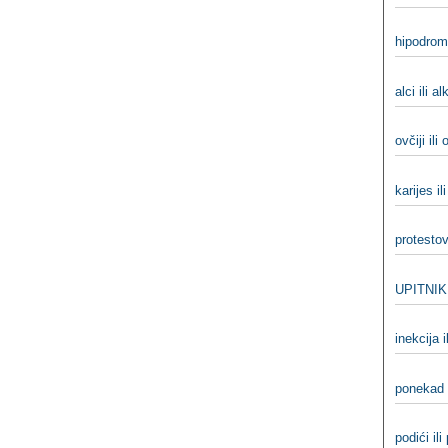
hipodrom 
alci ili alk
ovčiji ili 
karijes il
protestov
UPITNIK 
inekcija i
ponekad 
podići ili