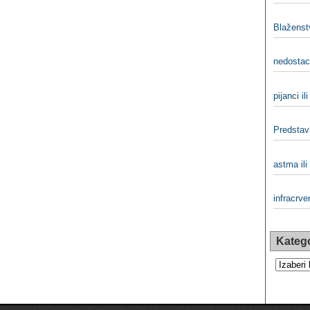
Blaženst
nedostaci
pijanci ili
Predstavlj
astma il
infracrven
Katego
Kategorij