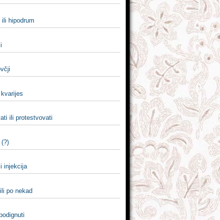
ili hipodrum
i
ovčji
i kvarijes
ati ili protestvovati
(?)
li injekcija
ili po nekad
 podignuti