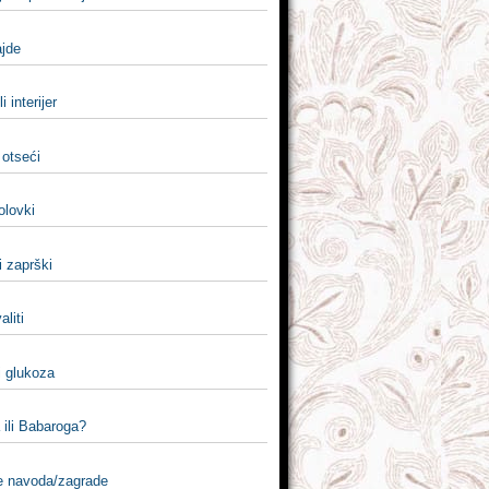
ajde
li interijer
 otseći
 olovki
li zaprški
valiti
li glukoza
 ili Babaroga?
e navoda/zagrade