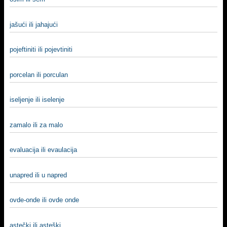
jašući ili jahajući
pojeftiniti ili pojevtiniti
porcelan ili porculan
iselјenje ili iselenje
zamalo ili za malo
evaluacija ili evaulacija
unapred ili u napred
ovde-onde ili ovde onde
astečki ili asteški