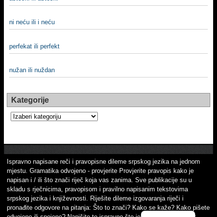
ni neću ili i neću
perfekat ili perfekt
nužan ili nuždan
Kategorije
Kategorije
Ispravno napisane reči i pravopisne dileme srpskog jezika na jednom
mjestu. Gramatika odvojeno - provjerite Provjerite pravopis kako je
napisan i / ili što znači riječ koja vas zanima. Sve publikacije su u
skladu s rječnicima, pravopisom i pravilno napisanim tekstovima
srpskog jezika i književnosti. Riješite dileme izgovaranja riječi i
pronađite odgovore na pitanja: Što to znači? Kako se kaže? Kako pišete
odvojeno ili spojeno? Napišite to ispravno što je važno! Srpski jezik