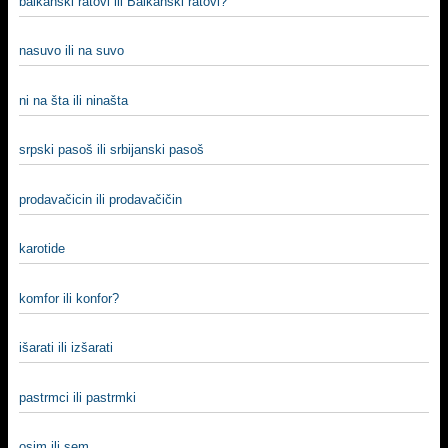
balkanski ratovi ili Balkanski ratovi?
nasuvo ili na suvo
ni na šta ili ninašta
srpski pasoš ili srbijanski pasoš
prodavačicin ili prodavačičin
karotide
komfor ili konfor?
išarati ili izšarati
pastrmci ili pastrmki
osim ili sem