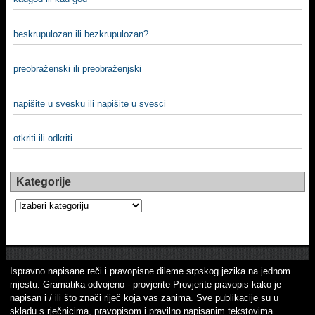
beskrupulozan ili bezkrupulozan?
preobraženski ili preobraženjski
napišite u svesku ili napišite u svesci
otkriti ili odkriti
Kategorije
Kategorije
Ispravno napisane reči i pravopisne dileme srpskog jezika na jednom
mjestu. Gramatika odvojeno - provjerite Provjerite pravopis kako je
napisan i / ili što znači riječ koja vas zanima. Sve publikacije su u
skladu s rječnicima, pravopisom i pravilno napisanim tekstovima