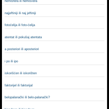
hemisfera ili hemisvera
najjeftiniji ili naj jeftiniji
fotoćelija ili foto-ćelija
atentat ili pokušaj atentata
a posteriori ili aposteriori
i po ili ipo
iskorišćen ili iskorišten
faktorijel ili faktorijal
belopalanački ili belo-palanački?