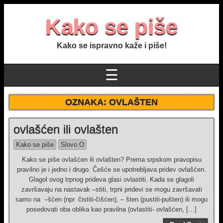
Kako se piše
Kako se ispravno kaže i piše!
☰
OZNAKA:
OVLAŠTEN
ovlašćen ili ovlašten
Kako se piše
Slovo O
Kako se piše ovlašćen ili ovlašten? Prema srpskom pravopisu
pravilno je i jedno i drugo. Češće se upotrebljava pridev ovlašćen.
Glagol ovog trpnog prideva glasi ovlastiti. Kada se glagoli
završavaju na nastavak –stiti, trpni pridevi se mogu završavati
samo na –šćen (npr. čistiti-čišćen), – šten (pustiti-pušten) ili mogu
posedovati oba oblika kao pravilna (ovlastiti- ovlašćen, […]