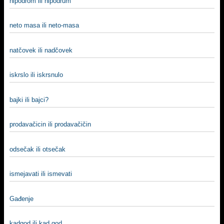
hipodrom ili hipodrum
neto masa ili neto-masa
natčovek ili nadčovek
iskrslo ili iskrsnulo
bajki ili bajci?
prodavačicin ili prodavačičin
odsečak ili otsečak
ismejavati ili ismevati
Gađenje
kadgod ili kad god