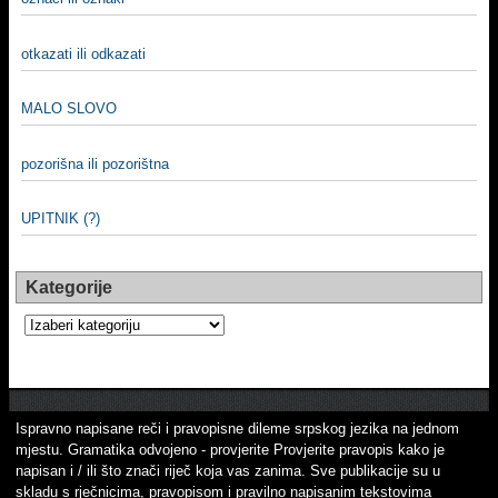
otkazati ili odkazati
MALO SLOVO
pozorišna ili pozorištna
UPITNIK (?)
Kategorije
Kategorije
Ispravno napisane reči i pravopisne dileme srpskog jezika na jednom
mjestu. Gramatika odvojeno - provjerite Provjerite pravopis kako je
napisan i / ili što znači riječ koja vas zanima. Sve publikacije su u
skladu s rječnicima, pravopisom i pravilno napisanim tekstovima