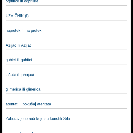
otprilike ili odprilike
UZVIČNIK (!)
napretek ili na pretek
Azijac ili Azijat
gubici ili gubitci
jašući ili jahajući
glimerica ili glinerica
atentat ili pokušaj atentata
Zaboravljene reči koje su koristili Srbi