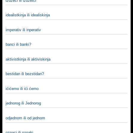
izuzeci ili izuzetci
idealistkinja ili idealiskinja
imperativ ili inperativ
banci ili banki?
aktivistkinja ili aktiviskinja
bestidan ili bezstidan?
ićićemo ili ići ćemo
jednorog ili Jednorog
odjednom ili od jednom
oznaci ili oznaki