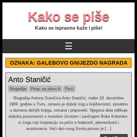
Kako se piše
Kako se ispravno kaže i piše!
☰
OZNAKA:
GALEBOVO GNIJEZDO NAGRADA
Anto Staničić
Biografije
Pisac na slovo A
Pisci
Biografija Antona Staničića Anto Staničić, rođen 18. decembra
1909. godine u Tivtu, ostavio je dubok trag u književnosti, posebno
u domenu dečijih knjiga, romana i pripovetki. Njegova dela odlikuje
duboka povezanost s morskim životom i zavičajem Boke Kotorske,
iz čega crpi inspiraciju za priče o hrabrosti, plemenitosti i
avanturama. Veći deo svog života proveo je […]