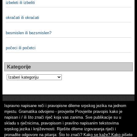
izbeleti ili izbeliti
okračati ili okraćati
besmislen ili bezsmislen?
počeci ili početci
Kategorije
Kategorije
Ispravno napisane reči i pravopisne dileme srpskog jezika na jednom
mjestu. Gramatika odvojeno - provjerite Provjerite pravopis kako je
napisan i / ili što znači riječ koja vas zanima. Sve publikacije su u
skladu s rječnicima, pravopisom i pravilno napisanim tekstovima
srpskog jezika i književnosti. Riješite dileme izgovaranja riječi i
pronađite odgovore na pitanja: Što to znači? Kako se kaže? Kako pišete