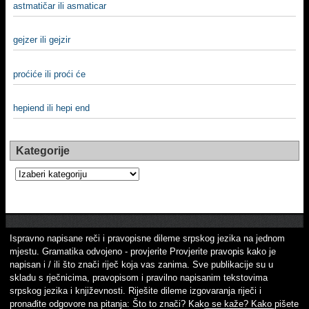
astmatičar ili asmaticar
gejzer ili gejzir
proćiće ili proći će
hepiend ili hepi end
Kategorije
Kategorije
Ispravno napisane reči i pravopisne dileme srpskog jezika na jednom
mjestu. Gramatika odvojeno - provjerite Provjerite pravopis kako je
napisan i / ili što znači riječ koja vas zanima. Sve publikacije su u
skladu s rječnicima, pravopisom i pravilno napisanim tekstovima
srpskog jezika i književnosti. Riješite dileme izgovaranja riječi i
pronađite odgovore na pitanja: Što to znači? Kako se kaže? Kako pišete