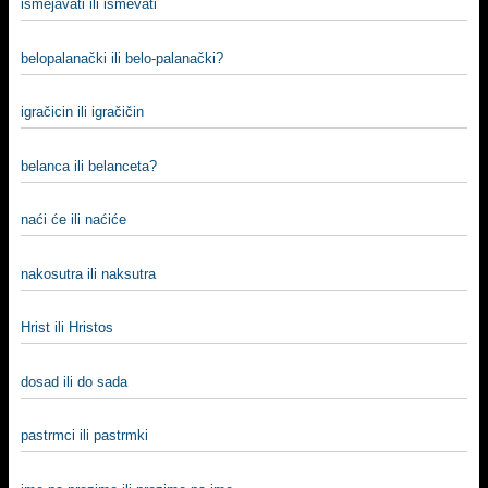
ismejavati ili ismevati
belopalanački ili belo-palanački?
igračicin ili igračičin
belanca ili belanceta?
naći će ili naćiće
nakosutra ili naksutra
Hrist ili Hristos
dosad ili do sada
pastrmci ili pastrmki