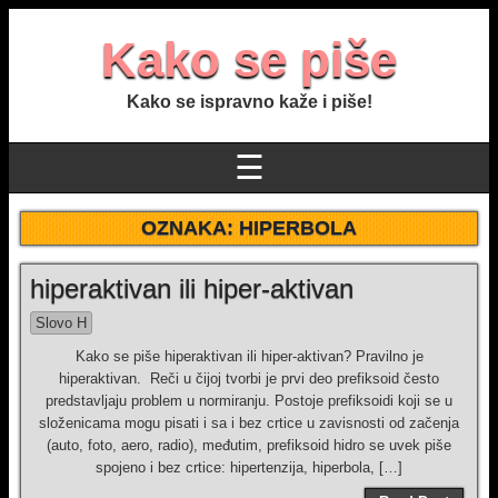
Kako se piše
Kako se ispravno kaže i piše!
☰
OZNAKA:
HIPERBOLA
hiperaktivan ili hiper-aktivan
Slovo H
Kako se piše hiperaktivan ili hiper-aktivan? Pravilno je
hiperaktivan. Reči u čijoj tvorbi je prvi deo prefiksoid često
predstavlјaju problem u normiranju. Postoje prefiksoidi koji se u
složenicama mogu pisati i sa i bez crtice u zavisnosti od začenja
(auto, foto, aero, radio), međutim, prefiksoid hidro se uvek piše
spojeno i bez crtice: hipertenzija, hiperbola, […]