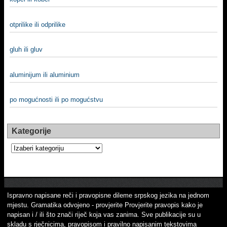
otprilike ili odprilike
gluh ili gluv
aluminijum ili aluminium
po mogućnosti ili po mogućstvu
Kategorije
Kategorije
Ispravno napisane reči i pravopisne dileme srpskog jezika na jednom
mjestu. Gramatika odvojeno - provjerite Provjerite pravopis kako je
napisan i / ili što znači riječ koja vas zanima. Sve publikacije su u
skladu s rječnicima, pravopisom i pravilno napisanim tekstovima