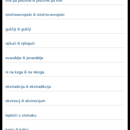
ime pa prezime ili prezime pa ime
istočnoevropski ili istočno-evropski
guščiji ili guščji
njišući ili njihajući
evanđelje ili jevanđelje
ni na koga ili na nikoga
ekstradicija ili ekstradikcija
ekvinocij ili ekvinocijum
leptirići u stomaku
kopci ili kobci