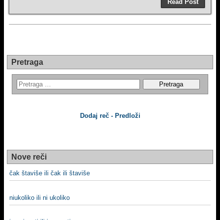
Read Post
Pretraga
Dodaj reč - Predloži
Nove reči
čak štaviše ili čak ili štaviše
niukoliko ili ni ukoliko