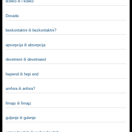
ikoliko ili i koliko
Dosada
beskontaktni ili bezkontaktni?
apsorpcija ili absorpcija
devetnest ili devetnaest
hepiend ili hepi end
amfora ili anfora?
firnajs ili firnajz
guljenje ili gulenje