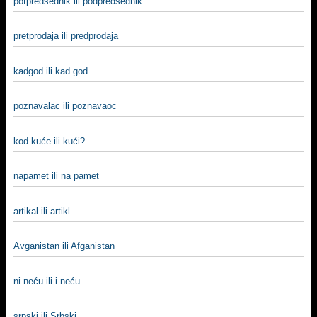
potpredsednik ili podpredsednik
pretprodaja ili predprodaja
kadgod ili kad god
poznavalac ili poznavaoc
kod kuće ili kući?
napamet ili na pamet
artikal ili artikl
Avganistan ili Afganistan
ni neću ili i neću
srpski ili Srbski