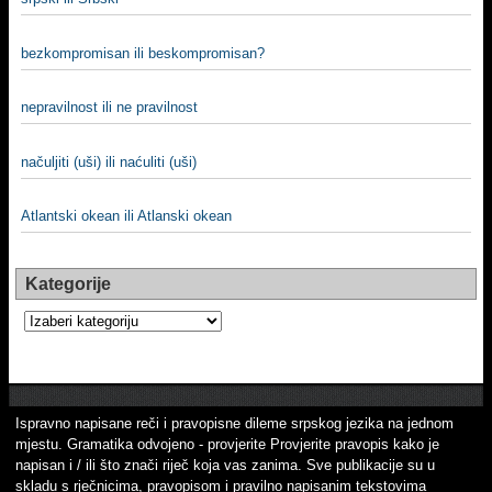
bezkompromisan ili beskompromisan?
nepravilnost ili ne pravilnost
načuljiti (uši) ili naćuliti (uši)
Atlantski okean ili Atlanski okean
Kategorije
Kategorije
Ispravno napisane reči i pravopisne dileme srpskog jezika na jednom
mjestu. Gramatika odvojeno - provjerite Provjerite pravopis kako je
napisan i / ili što znači riječ koja vas zanima. Sve publikacije su u
skladu s rječnicima, pravopisom i pravilno napisanim tekstovima