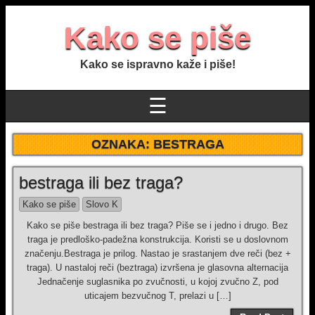
Kako se piše
Kako se ispravno kaže i piše!
☰
OZNAKA:
BESTRAGA
bestraga ili bez traga?
Kako se piše
Slovo K
Kako se piše bestraga ili bez traga? Piše se i jedno i drugo. Bez
traga je predloško-padežna konstrukcija. Koristi se u doslovnom
značenju.Bestraga je prilog. Nastao je srastanjem dve reči (bez +
traga). U nastaloj reči (beztraga) izvršena je glasovna alternacija
Jednačenje suglasnika po zvučnosti, u kojoj zvučno Z, pod
uticajem bezvučnog T, prelazi u […]