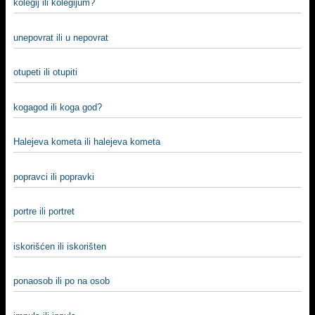
kolegij ili kolegijum?
unepovrat ili u nepovrat
otupeti ili otupiti
kogagod ili koga god?
Halejeva kometa ili halejeva kometa
popravci ili popravki
portre ili portret
iskorišćen ili iskorišten
ponaosob ili po na osob