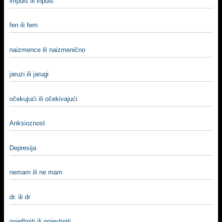
impuls ili inpuls
fen ili fem
naizmence ili naizmenično
jaruzi ili jarugi
očekujući ili očekivajući
Anksioznost
Depresija
nemam ili ne mam
dr. ili dr
pojeftiniti ili pojevtiniti