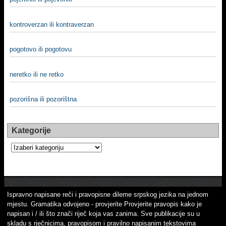
kontroverzan ili kontraverzan
pogotovo ili pogotovu
neretko ili ne retko
pozorišna ili pozorištna
Kategorije
Kategorije
Ispravno napisane reči i pravopisne dileme srpskog jezika na jednom
mjestu. Gramatika odvojeno - provjerite Provjerite pravopis kako je
napisan i / ili što znači riječ koja vas zanima. Sve publikacije su u
skladu s rječnicima, pravopisom i pravilno napisanim tekstovima