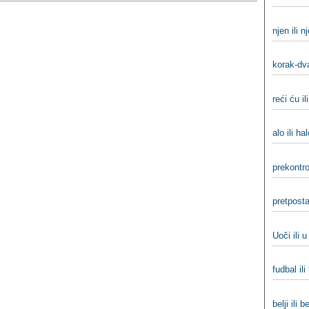
njen ili n
korak-dva
reći ću il
alo ili ha
prekontrol
pretpostav
Uoči ili 
fudbal ili
belji ili be