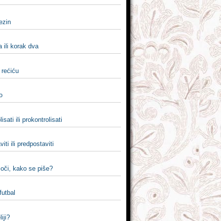
jezin
 ili korak dva
i rećiću
lo
isati ili prokontrolisati
iti ili predpostaviti
u oči, kako se piše?
 futbal
liji?