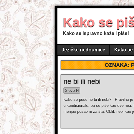
Kako se pi
Kako se ispravno kaže i piše!
Jezičke nedoumice
Kako se 
OZNAKA:
ne bi ili nebi
Slovo N
Kako se puše ne bi ili nebi? Pravilno je 
u kondicionalu, pa se piše kao dve reči. 
menjаo posao ni za šta. Oblik nebi kao 