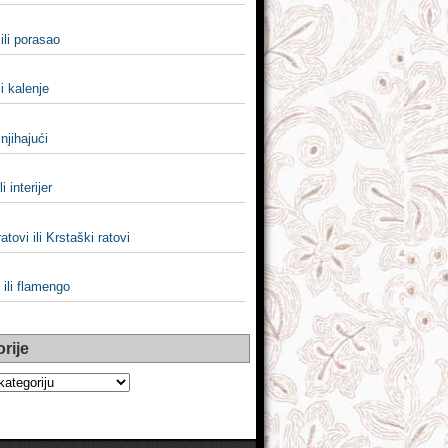
ili porasao
li kalenje
 njihajući
li interijer
atovi ili Krstaški ratovi
ili flamengo
rije
e