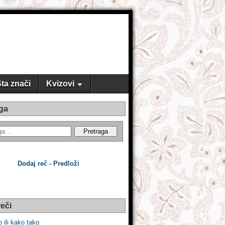
ta znači
Kvizovi
ga
Dodaj reč - Predloži
eči
 ili kako tako