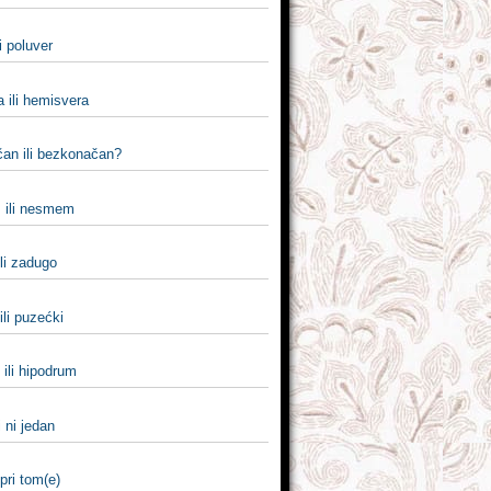
li poluver
 ili hemisvera
an ili bezkonačan?
 ili nesmem
li zadugo
li puzećki
ili hipodrum
i ni jedan
 pri tom(e)