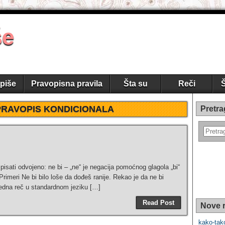
še
piše
Pravopisna pravila
Šta su
Reči
Š
PRAVOPIS KONDICIONALA
Pretra
pisati odvojeno: ne bi – „ne“ je negacija pomoćnog glagola „bi“
Primeri Ne bi bilo loše da dođeš ranije. Rekao je da ne bi
jedna reč u standardnom jeziku […]
Read Post
Nove r
kako-tako