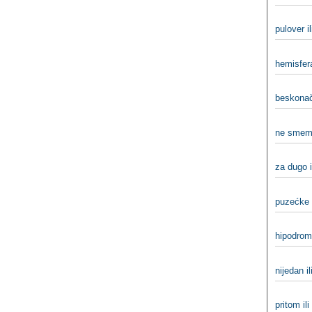
pulover i
hemisfera
beskonač
ne smem
za dugo i
puzećke i
hipodrom 
nijedan il
pritom ili