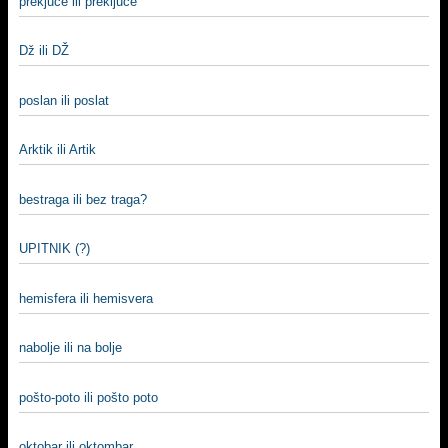
prekjuče ili preključe
Dž ili DŽ
poslan ili poslat
Arktik ili Artik
bestraga ili bez traga?
UPITNIK (?)
hemisfera ili hemisvera
nabolje ili na bolje
pošto-poto ili pošto poto
oktobar ili oktombar