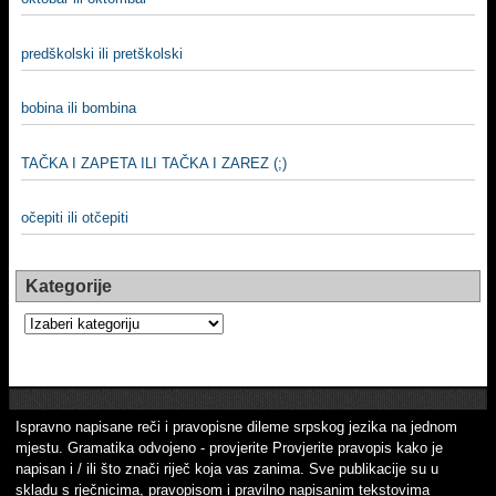
predškolski ili pretškolski
bobina ili bombina
TAČKA I ZAPETA ILI TAČKA I ZAREZ (;)
očepiti ili otčepiti
Kategorije
Kategorije
Ispravno napisane reči i pravopisne dileme srpskog jezika na jednom
mjestu. Gramatika odvojeno - provjerite Provjerite pravopis kako je
napisan i / ili što znači riječ koja vas zanima. Sve publikacije su u
skladu s rječnicima, pravopisom i pravilno napisanim tekstovima