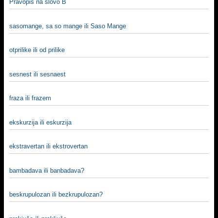
Pravopis na slovo B
sasomange, sa so mange ili Saso Mange
otprilike ili od prilike
sesnest ili sesnaest
fraza ili frazem
ekskurzija ili eskurzija
ekstravertan ili ekstrovertan
bambadava ili banbadava?
beskrupulozan ili bezkrupulozan?