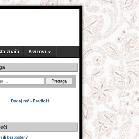
ta znači
Kvizovi
ga
Dodaj reč - Predloži
eči
n ili bezposlen?