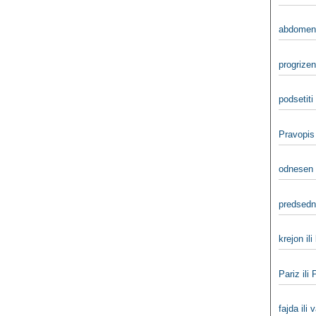
abdomena
progrizen
podsetiti 
Pravopis
odnesen i
predsedni
krejon ili
Pariz ili 
fajda ili 