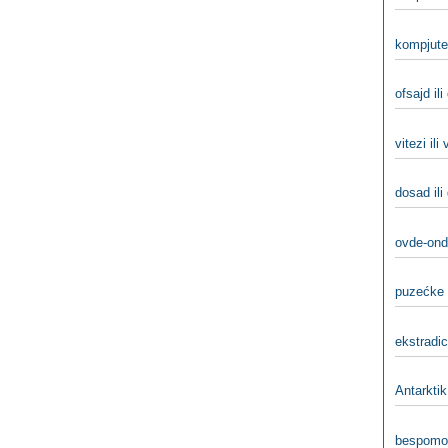
kompjuter
ofsajd ili
vitezi ili
dosad ili
ovde-ond
puzećke i
ekstradici
Antarktik 
bespomoć