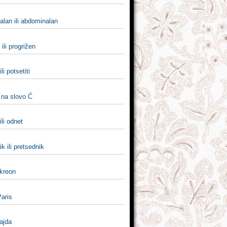
lan ili abdominalan
 ili progrižen
ili potsetiti
 na slovo Ć
li odnet
k ili pretsednik
 kreon
Paris
vajda