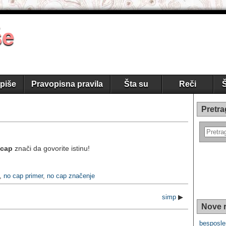
še
piše
Pravopisna pravila
Šta su
Reči
Š
Pretra
 cap
znači da govorite istinu!
,
no cap primer
,
no cap značenje
simp
▶
Nove r
besposle