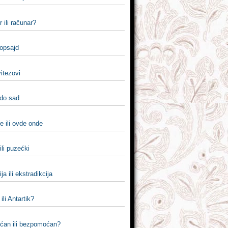
 ili računar?
 opsajd
 vitezovi
 do sad
e ili ovde onde
li puzećki
ja ili ekstradikcija
ili Antartik?
an ili bezpomoćan?