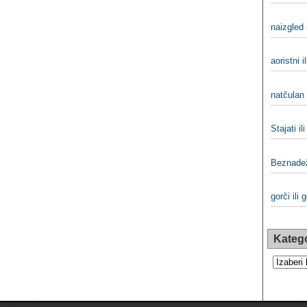
naizgled 
aoristni i
natčulan 
Stajati ili
Beznade
gorči ili g
Katego
Kategorij