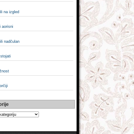
ili na izgled
li aorisni
ili nadčulan
 stojati
žnost
orčiji
rije
e