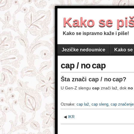
Kako se pi
Kako se ispravno kaže i piše!
Jezičke nedoumice
Kako se 
cap / no cap
Šta znači
cap / no cap
?
U Gen‑Z slengu
cap
znači laž, dok
no
Oznake:
cap laž
,
cap sleng
,
cap značenje
◀
IKR