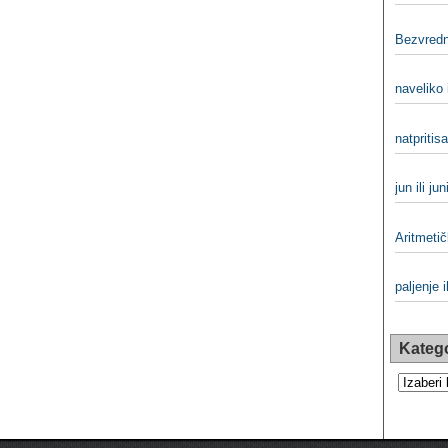
Bezvred
naveliko 
natpritisa
jun ili jun
Aritmetič
paljenje i
Katego
Kategorij