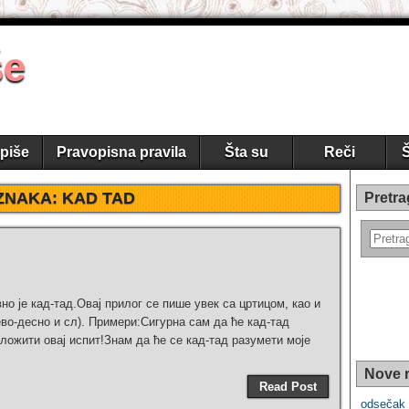
še
piše
Pravopisna pravila
Šta su
Reči
Š
ZNAKA:
KAD TAD
Pretra
авно је кад-тад.Овај прилог се пише увек са цртицом, као и
ево-десно и сл). Примери:Сигурна сам да ће кад-тад
оложити овај испит!Знам да ће се кад-тад разумети моје
Nove r
Read Post
odsečak 