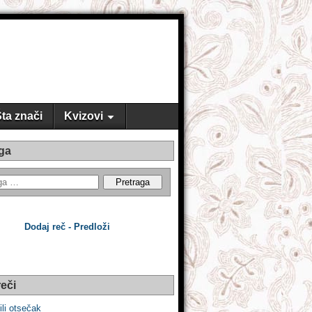
ta znači
Kvizovi
ga
Dodaj reč - Predloži
eči
ili otsečak