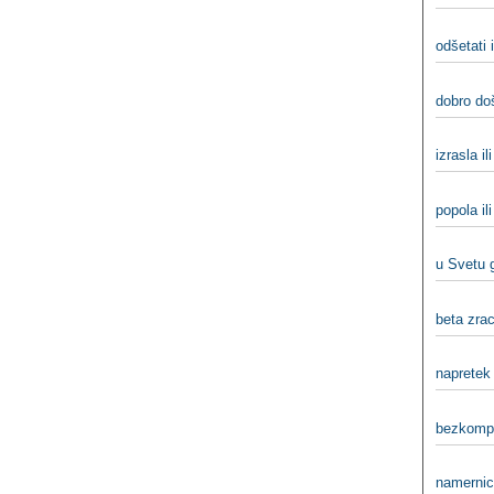
odšetati i
dobro doš
izrasla il
popola il
u Svetu g
beta zraci
napretek 
bezkompr
namernica