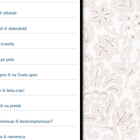
li otšetati
li ili dobrodošli
i izrastla
i po pola
oru ili na Svetu goru
 ili beta-zraci
ili na pretek
omisan ili beskompromisan?
 ili namirnica