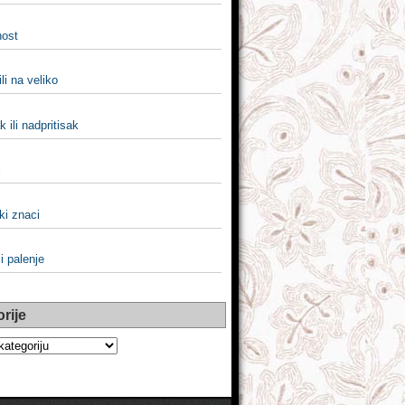
nost
ili na veliko
k ili nadpritisak
i
ki znaci
li palenje
rije
e