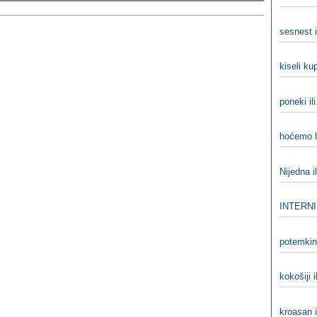
sesnest i
kiseli ku
poneki il
hoćemo li
Nijedna il
INTERN
potemkin
kokošiji i
kroasan i