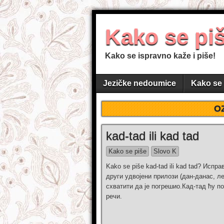
Kako se pi
Kako se ispravno kaže i piše!
Jezičke nedoumice
Kako se 
O
kad-tad ili kad tad
Kako se piše
Slovo K
Kako se piše kad-tad ili kad tad? Испр
други удвојени прилози (дан-данас, л
схватити да је погрешио.Кад-тад ћу п
речи.