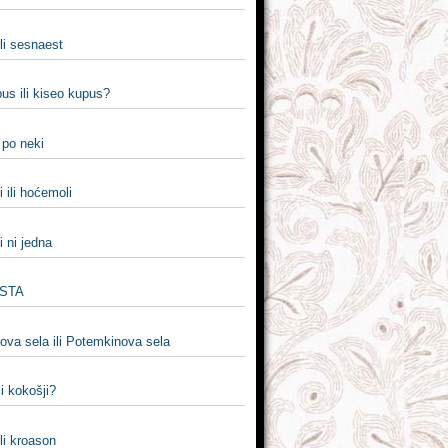
li sesnaest
pus ili kiseo kupus?
i po neki
 ili hoćemoli
i ni jedna
ISTA
ova sela ili Potemkinova sela
li kokošji?
li kroason