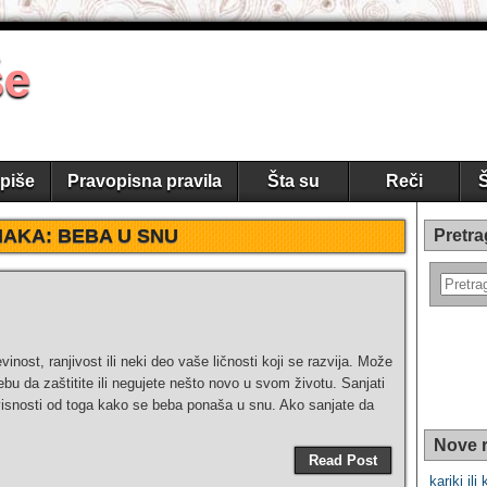
še
piše
Pravopisna pravila
Šta su
Reči
Š
NAKA:
BEBA U SNU
Pretra
inost, ranjivost ili neki deo vaše ličnosti koji se razvija. Može
rebu da zaštitite ili negujete nešto novo u svom životu. Sanjati
visnosti od toga kako se beba ponaša u snu. Ako sanjate da
Nove r
Read Post
kariki ili 