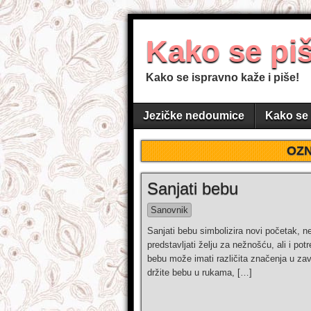
Kako se pi
Kako se ispravno kaže i piše!
Jezičke nedoumice
Kako se 
OZ
Sanjati bebu
Sanovnik
Sanjati bebu simbolizira novi početak, nev
predstavljati želju za nežnošću, ali i pot
bebu može imati različita značenja u za
držite bebu u rukama, […]