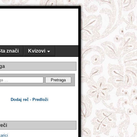
ta znači
Kvizovi
ga
Dodaj reč - Predloži
eči
karici