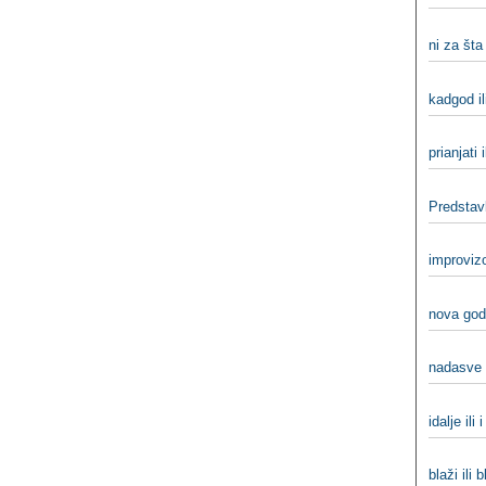
ni za šta 
kadgod il
prianjati i
Predstavlj
improvizo
nova godi
nadasve 
idalje ili 
blaži ili b