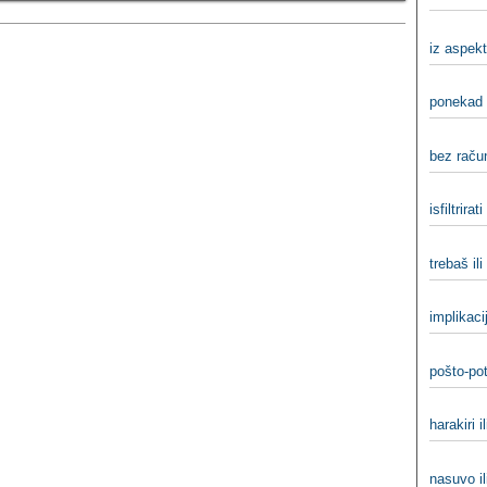
iz aspekt
ponekad 
bez račun
isfiltrirati 
trebaš ili
implikacij
pošto-pot
harakiri il
nasuvo il