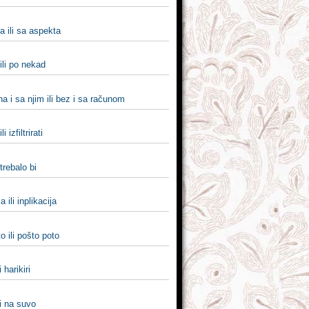
a ili sa aspekta
ili po nekad
a i sa njim ili bez i sa računom
ili izfiltrirati
 trebalo bi
a ili inplikacija
o ili pošto poto
i harikiri
i na suvo