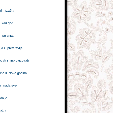
ili nizašta
i kad god
li prijanjati
a ili pretstavlja
vati ili inprovizovati
na ili Nova godina
ili nada sve
i dalje
lažiji