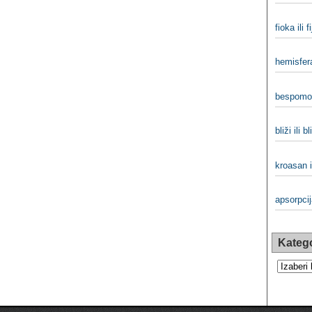
fioka ili f
hemisfera
bespomoć
bliži ili bl
kroasan i
apsorpcij
Katego
Kategorij