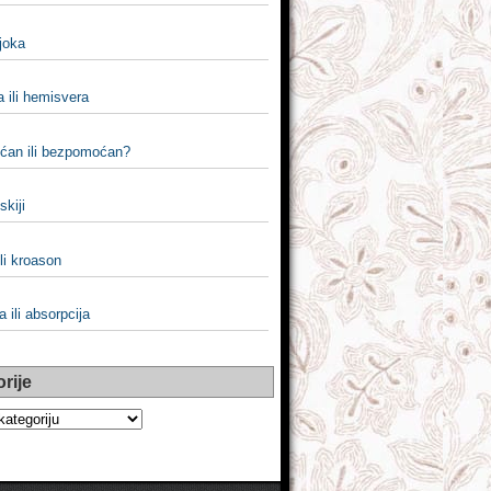
ijoka
 ili hemisvera
an ili bezpomoćan?
iskiji
li kroason
a ili absorpcija
rije
e