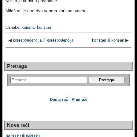
Koliko je korisna površina?
Miloš mi je dao dva veoma korisna saveta.
Oznake:
korisna
,
koristna
◀
korespondencija ili korespodencija
koristan ili korisan
▶
Pretraga
Dodaj reč - Predloži
Nove reči
na jesen ili najesen