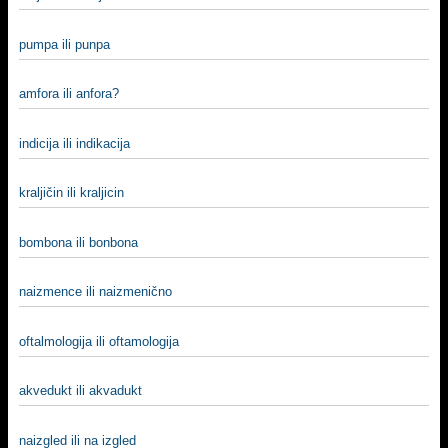
pumpa ili punpa
amfora ili anfora?
indicija ili indikacija
kraljičin ili kraljicin
bombona ili bonbona
naizmence ili naizmenično
oftalmologija ili oftamologija
akvedukt ili akvadukt
naizgled ili na izgled