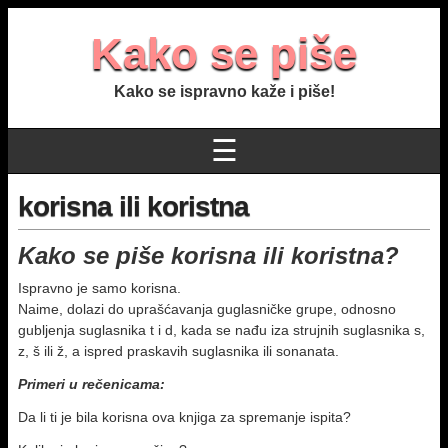
Kako se piše
Kako se ispravno kaže i piše!
☰
korisna ili koristna
Kako se piše korisna ili koristna?
Ispravno je samo korisna.
Naime, dolazi do uprašćavanja guglasničke grupe, odnosno
gubljenja suglasnika t i d, kada se nađu iza strujnih suglasnika s,
z, š ili ž, a ispred praskavih suglasnika ili sonanata.
Primeri u rečenicama:
Da li ti je bila korisna ova knjiga za spremanje ispita?