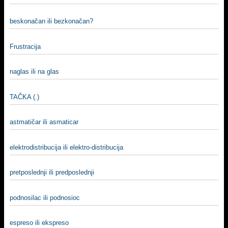
beskonačan ili bezkonačan?
Frustracija
naglas ili na glas
TAČKA (.)
astmatičar ili asmaticar
elektrodistribucija ili elektro-distribucija
pretposlednji ili predposlednji
podnosilac ili podnosioc
espreso ili ekspreso