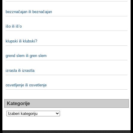
bezznačajan ili beznačajan
išo ili iš’o
klupski ili klubski?
grend slem ili gren slem
izrasla ili izrastla
osvetljenje ili osvetlenje
Kategorije
Kategorije