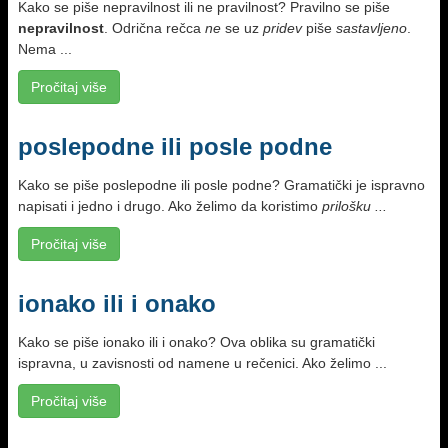
Kako se piše nepravilnost ili ne pravilnost? Pravilno se piše
nepravilnost
. Odrična rečca
ne
se uz
pridev
piše
sastavljeno
.
Nema ...
Pročitaj više
poslepodne ili posle podne
Kako se piše poslepodne ili posle podne? Gramatički je ispravno
napisati i jedno i drugo. Ako želimo da koristimo
prilošku ...
Pročitaj više
ionako ili i onako
Kako se piše ionako ili i onako? Ova oblika su gramatički
ispravna, u zavisnosti od namene u rečenici. Ako želimo ...
Pročitaj više