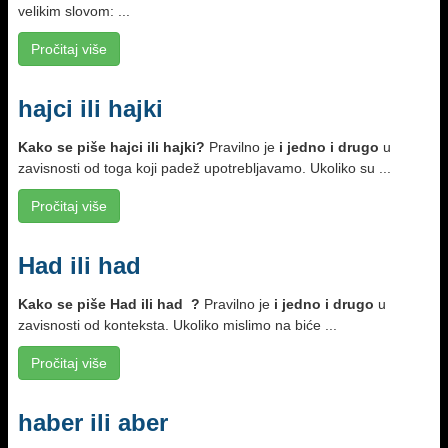
velikim slovom: ...
Pročitaj više
hajci ili hajki
Kako se piše hajci ili hajki?
Pravilno je
i jedno i drugo
u
zavisnosti od toga koji padež upotreblјavamo. Ukoliko su ...
Pročitaj više
Had ili had
Kako se piše Had ili had ?
Pravilno je
i jedno i drugo
u
zavisnosti od konteksta. Ukoliko mislimo na biće ...
Pročitaj više
haber ili aber