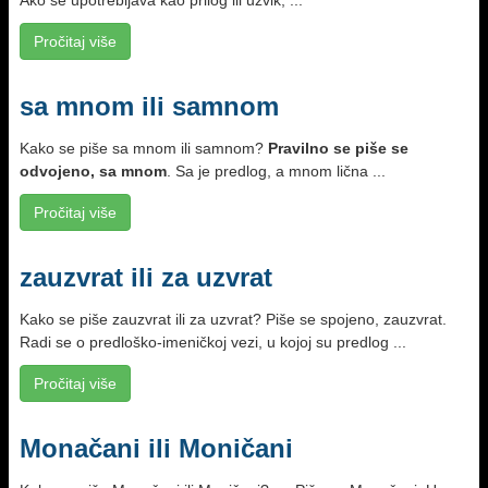
Ako se upotrebljava kao prilog ili uzvik, ...
Pročitaj više
sa mnom ili samnom
Kako se piše sa mnom ili samnom?
Pravilno se piše se
odvojeno, sa mnom
. Sa je predlog, a mnom lična ...
Pročitaj više
zauzvrat ili za uzvrat
Kako se piše zauzvrat ili za uzvrat? Piše se spojeno, zauzvrat.
Radi se o predloško-imeničkoj vezi, u kojoj su predlog ...
Pročitaj više
Monačani ili Moničani