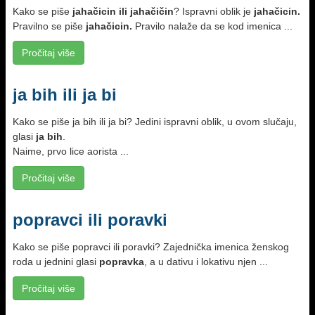
Kako se piše
jahačicin ili jahačičin
? Ispravni oblik je
jahačicin.
Pravilno se piše
jahačicin.
Pravilo nalaže da se kod imenica ...
Pročitaj više
ja bih ili ja bi
Kako se piše ja bih ili ja bi? Jedini ispravni oblik, u ovom slučaju,
glasi
ja bih
.
Naime, prvo lice aorista ...
Pročitaj više
popravci ili poravki
Kako se piše popravci ili poravki? Zajednička imenica ženskog
roda u jednini glasi
popravka
, a u dativu i lokativu njen ...
Pročitaj više