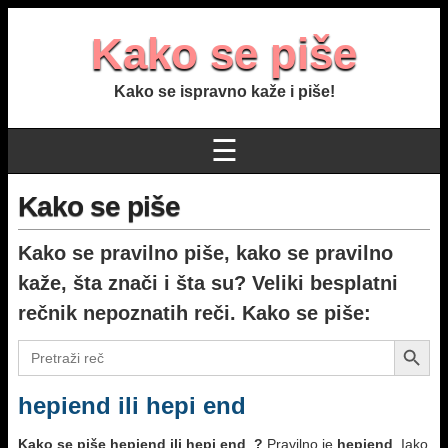
Kako se piše
Kako se ispravno kaže i piše!
☰
Kako se piše
Kako se pravilno piše, kako se pravilno
kaže,
šta znači
i šta su? Veliki besplatni
rečnik nepoznatih reči. Kako se piše:
Search Button
Search
for:
hepiend ili hepi end
Kako se piše hepiend ili hepi end ?
Pravilno je
hepiend
. Iako