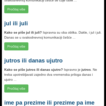
svakodnevnoj komunikaciji češće se čuje oblik ...
Pročitaj više
jul ili juli
Kako se piše jul ili juli?
Ispravna su oba oblika. Dakle, i jul i juli.
Danas se u svakodnevnoj komunikaciji češće ...
Pročitaj više
jutros ili danas ujutro
Kako se piše jutros ili danas ujutro?
Ispravno je
jutros
. Ne
treba upotreblјavati zajedno dva vremenska priloga danas i
ujutro ...
Pročitaj više
ime pa prezime ili prezime pa ime