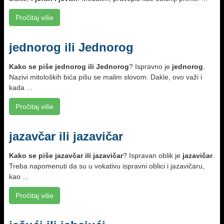
Pročitaj više
jednorog ili Jednorog
Kako se piše
jednorog ili Jednorog
? Ispravno je
jednorog
.
Nazivi mitoloških bića pišu se malim slovom. Dakle, ovo važi i
kada ...
Pročitaj više
jazavčar ili jazavičar
Kako se piše
jazavčar ili jazavičar
? Ispravan oblik je
jazavičar
.
Treba napomenuti da su u vokativu ispravni oblici i jazavičaru,
kao ...
Pročitaj više