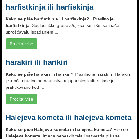
harfistkinja ili harfiskinja
Kako se piše harfistkinja ili harfiskinja?
Pravilno je
harfistkinja
. Suglasničke grupe
stk
,
zdk
,
stc
i
štc
se inače
uprošćavaju ispadanjem ...
Pročitaj više
harakiri ili harikiri
Kako se piše harakiri ili harikiri?
Pravilno je
harakiri
. Harakiri
je inače ritualno samoubistvo u japanskoj kulturi, koje je
praktikovano kod ...
Pročitaj više
Halejeva kometa ili halejeva kometa
Kako se piše Halejeva kometa ili halejeva kometa?
Piše se
Halejeva kometa
. Imena nebeskih tela i sazvežđa pišu se