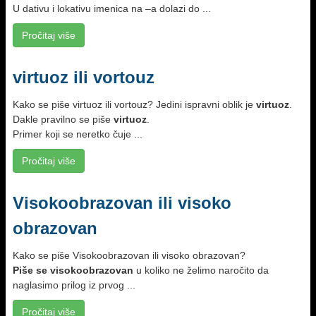
U dativu i lokativu imenica na –a dolazi do ...
Pročitaj više
virtuoz ili vortouz
Kako se piše virtuoz ili vortouz? Jedini ispravni oblik je
virtuoz
.
Dakle pravilno se piše
virtuoz
.
Primer koji se neretko čuje ...
Pročitaj više
Visokoobrazovan ili visoko
obrazovan
Kako se piše Visokoobrazovan ili visoko obrazovan?
Piše se visokoobrazovan
u koliko ne želimo naročito da
naglasimo prilog iz prvog ...
Pročitaj više