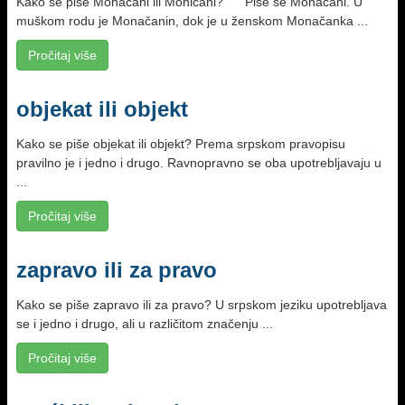
Kako se piše Monačani ili Moničani? Piše se Monačani. U
muškom rodu je Monačanin, dok je u ženskom Monačanka ...
Pročitaj više
objekat ili objekt
Kako se piše objekat ili objekt? Prema srpskom pravopisu
pravilno je i jedno i drugo. Ravnopravno se oba upotrebljavaju u
...
Pročitaj više
zapravo ili za pravo
Kako se piše zapravo ili za pravo? U srpskom jeziku upotrebljava
se i jedno i drugo, ali u različitom značenju ...
Pročitaj više