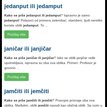
jedanput ili jedamput
Kako se piše
jedanput ili jedamput
? Ispravno je samo
jedanput
! Polazeći od primera
zelembać, stambeni
, lјudi neretko
koriste oblik
jedamput
. To ...
Pročitaj više
janičar ili janjičar
Kako se piše
janičar ili janjičar
? Iako se oblik janjičar ređe
upotreblјava, ispravna su oba ova oblika.
Primeri:
Profesor je
govorio ...
Pročitaj više
jamčiti ili jemčiti
Kako se piše
jamčiti ili jemčiti
? Pravopis priznaje oba ova
oblika. Međutim, oblik
jemčiti
navodi kao običniji oblik. Sa ovim u