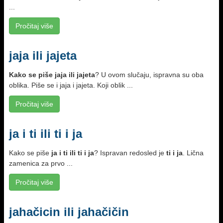
...
Pročitaj više
jaja ili jajeta
Kako se piše
jaja ili jajeta
? U ovom slučaju, ispravna su oba
oblika. Piše se i jaja i jajeta. Koji oblik ...
Pročitaj više
ja i ti ili ti i ja
Kako se piše
ja i ti ili ti i ja
? Ispravan redosled je
ti i ja
. Lična
zamenica za prvo ...
Pročitaj više
jahačicin ili jahačičin