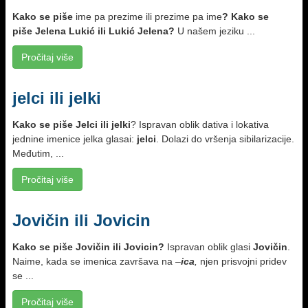
Kako se piše
ime pa prezime ili prezime pa ime
?
Kako se
piše Jelena Lukić ili Lukić Jelena?
U našem jeziku ...
Pročitaj više
jelci ili jelki
Kako se piše
Jelci ili jelki
? Ispravan oblik dativa i lokativa
jednine imenice jelka glasai:
jelci
. Dolazi do vršenja sibilarizacije.
Međutim, ...
Pročitaj više
Jovičin ili Jovicin
Kako se piše Jovičin ili Jovicin?
Ispravan oblik glasi
Jovičin
.
Naime, kada se imenica završava na –
ica
,
njen prisvojni pridev
se ...
Pročitaj više