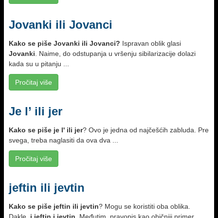
Jovanki ili Jovanci
Kako se piše Jovanki ili Jovanci?
Ispravan oblik glasi
Jovanki
. Naime, do odstupanja u vršenju sibilarizacije dolazi
kada su u pitanju ...
Pročitaj više
Je l’ ili jer
Kako se piše
je l' ili jer
? Ovo je jedna od najčešćih zabluda. Pre
svega, treba naglasiti da ova dva ...
Pročitaj više
jeftin ili jevtin
Kako se piše
jeftin ili jevtin
? Mogu se koristiti oba oblika.
Dakle,
i jeftin i jevtin
. Međutim, pravopis kao običniji primer ...