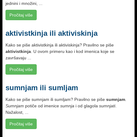
jednini i množini, ...
Pročitaj više
aktivistkinja ili aktiviskinja
Kako se piše aktivistkinja ili aktiviskinja? Pravilno se piše
aktivistkinja
. U ovom primeru kao i kod imenica koje se
završavaju ...
Pročitaj više
sumnjam ili sumljam
Kako se piše sumnjam ili sumljam? Pravilno se piše
sumnjam
.
Sumnjam
potiče od imenice
sumnja
i od glagola
sumnjati
.
Nažalost, ...
Pročitaj više