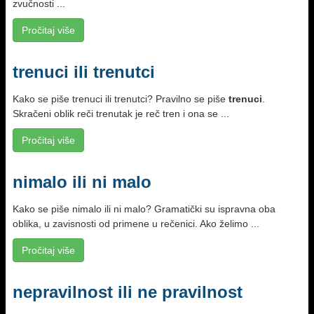
zvučnosti ...
Pročitaj više
trenuci ili trenutci
Kako se piše trenuci ili trenutci? Pravilno se piše
trenuci
.
Skračeni oblik reči trenutak je reč tren i ona se ...
Pročitaj više
nimalo ili ni malo
Kako se piše nimalo ili ni malo? Gramatički su ispravna oba
oblika, u zavisnosti od primene u rečenici. Ako želimo ...
Pročitaj više
nepravilnost ili ne pravilnost