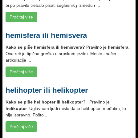
bi po pravilu trebalo pisati suglasnik
j
između
i
...
Pročitaj više
hemisfera ili hemisvera
Kako se piše hemisfera ili hemisvera?
Pravilno je
hemisfera
.
Ova reč je tipična greška u srpskom jeziku. Mesto i način
artikulacije ...
Pročitaj više
helihopter ili helikopter
Kako se piše helihopter ili helikopter?
Pravilno je
helikopter
. Uglavnom lјudi misle da je helihopter, međutim, to
nije ispravno. Pošto ...
Pročitaj više