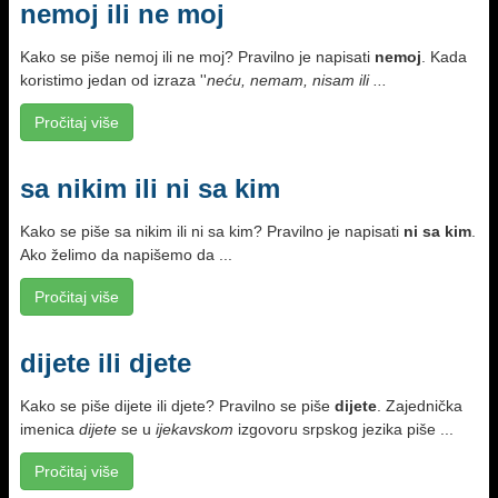
nemoj ili ne moj
Kako se piše nemoj ili ne moj? Pravilno je napisati
nemoj
. Kada
koristimo jedan od izraza ''
neću, nemam, nisam ili ...
Pročitaj više
sa nikim ili ni sa kim
Kako se piše sa nikim ili ni sa kim? Pravilno je napisati
ni sa kim
.
Ako želimo da napišemo da ...
Pročitaj više
dijete ili djete
Kako se piše dijete ili djete? Pravilno se piše
dijete
. Zajednička
imenica
dijete
se u
ijekavskom
izgovoru srpskog jezika piše ...
Pročitaj više