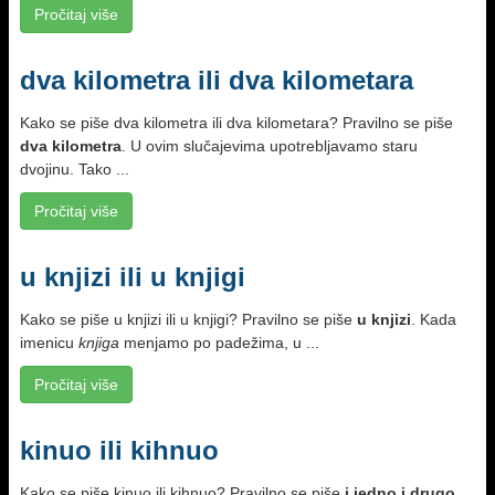
Pročitaj više
dva kilometra ili dva kilometara
Kako se piše dva kilometra ili dva kilometara? Pravilno se piše
dva kilometra
. U ovim slučajevima upotrebljavamo staru
dvojinu. Tako ...
Pročitaj više
u knjizi ili u knjigi
Kako se piše u knjizi ili u knjigi? Pravilno se piše
u knjizi
. Kada
imenicu
knjiga
menjamo po padežima, u ...
Pročitaj više
kinuo ili kihnuo
Kako se piše kinuo ili kihnuo? Pravilno se piše
i jedno i drugo
.