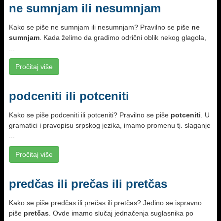
ne sumnjam ili nesumnjam
Kako se piše ne sumnjam ili nesumnjam? Pravilno se piše
ne
sumnjam
. Kada želimo da gradimo odrični oblik nekog glagola,
...
Pročitaj više
podceniti ili potceniti
Kako se piše podceniti ili potceniti? Pravilno se piše
potceniti
. U
gramatici i pravopisu srpskog jezika, imamo promenu tj. slaganje
...
Pročitaj više
predčas ili prečas ili pretčas
Kako se piše predčas ili prečas ili pretčas? Jedino se ispravno
piše
pretčas
. Ovde imamo slučaj jednačenja suglasnika po