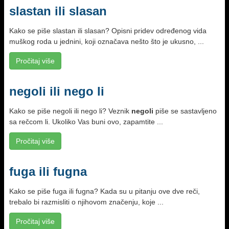
slastan ili slasan
Kako se piše slastan ili slasan? Opisni pridev određenog vida
muškog roda u jednini, koji označava nešto što je ukusno, ...
Pročitaj više
negoli ili nego li
Kako se piše negoli ili nego li? Veznik
negoli
piše se sastavljeno
sa rečcom li. Ukoliko Vas buni ovo, zapamtite ...
Pročitaj više
fuga ili fugna
Kako se piše fuga ili fugna? Kada su u pitanju ove dve reči,
trebalo bi razmisliti o njihovom značenju, koje ...
Pročitaj više