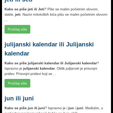
Kako se piše
jeti ili Jeti
? Piše se malim početnim slovom,
dakle,
jeti
. Nazivi mitoloških bića pišu se malim početnim slovom
...
Pročitaj više
julijanski kalendar ili Julijanski
kalendar
Kako se piše
julijanski kalendar ili Julijanski kalendar
?
Ispravno je
julijanski kalendar
. Oblik
julijanski
je prisvojni
pridev. Prisvojni pridevi koji se ...
Pročitaj više
jun ili juni
Kako se piše
jun ili juni
? Ispravno je i
jun
i
juni
. Međutim, u