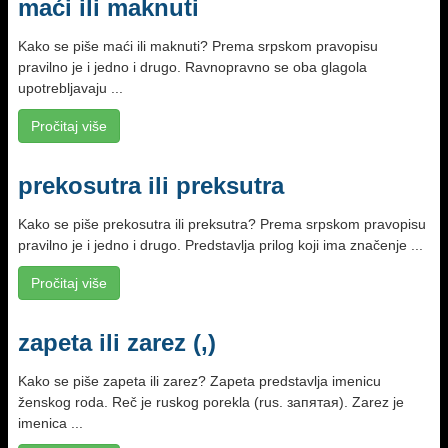
maći ili maknuti
Kako se piše maći ili maknuti? Prema srpskom pravopisu
pravilno je i jedno i drugo. Ravnopravno se oba glagola
upotrebljavaju ...
Pročitaj više
prekosutra ili preksutra
Kako se piše prekosutra ili preksutra? Prema srpskom pravopisu
pravilno je i jedno i drugo. Predstavlja prilog koji ima značenje ...
Pročitaj više
zapeta ili zarez (,)
Kako se piše zapeta ili zarez? Zapeta predstavlja imenicu
ženskog roda. Reč je ruskog porekla (rus. запятая). Zarez je
imenica ...