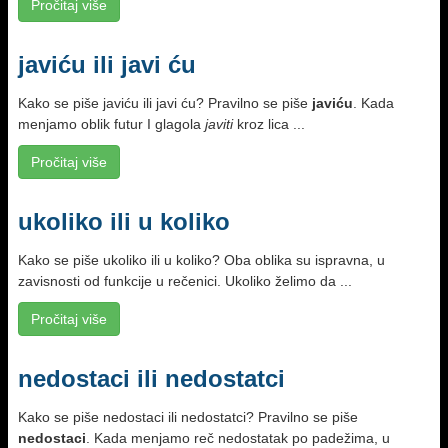
Pročitaj više
javiću ili javi ću
Kako se piše javiću ili javi ću? Pravilno se piše
javiću
. Kada
menjamo oblik futur I glagola
javiti
kroz lica ...
Pročitaj više
ukoliko ili u koliko
Kako se piše ukoliko ili u koliko? Oba oblika su ispravna, u
zavisnosti od funkcije u rečenici. Ukoliko želimo da ...
Pročitaj više
nedostaci ili nedostatci
Kako se piše nedostaci ili nedostatci? Pravilno se piše
nedostaci
. Kada menjamo reč nedostatak po padežima, u