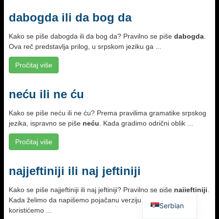
dabogda ili da bog da
Kako se piše dabogda ili da bog da? Pravilno se piše
dabogda
.
Ova reč predstavlja prilog, u srpskom jeziku ga ...
Pročitaj više
neću ili ne ću
Kako se piše neću ili ne ću? Prema pravilima gramatike srpskog
jezika, ispravno se piše
neću
. Kada gradimo odrični oblik ...
Pročitaj više
najjeftiniji ili naj jeftiniji
Kako se piše najjeftiniji ili naj jeftiniji? Pravilno se piše
najjeftiniji
.
Kada želimo da napišemo pojačanu verziju prideva
jeftin
,
Serbian
koristićemo ...