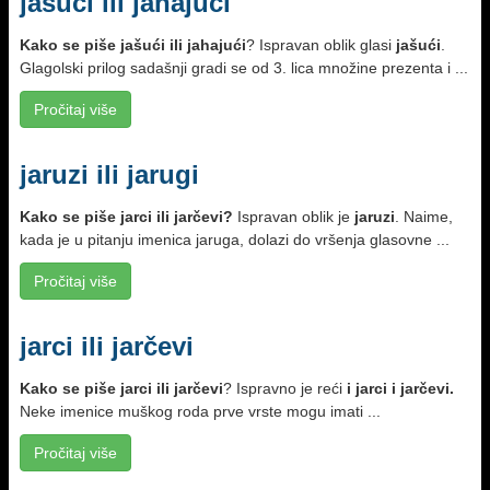
jašući ili jahajući
Kako se piše
jašući ili jahajući
? Ispravan oblik glasi
jašući
.
Glagolski prilog sadašnji gradi se od 3. lica množine prezenta i ...
Pročitaj više
jaruzi ili jarugi
Kako se piše jarci ili jarčevi?
Ispravan oblik je
jaruzi
. Naime,
kada je u pitanju imenica jaruga, dolazi do vršenja glasovne ...
Pročitaj više
jarci ili jarčevi
Kako se piše
jarci ili jarčevi
? Ispravno je reći
i jarci i jarčevi.
Neke imenice muškog roda prve vrste mogu imati ...
Pročitaj više